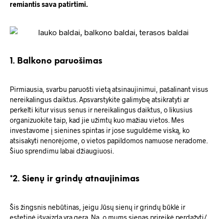
remiantis sava patirtimi.
1. Balkono paruošimas
Pirmiausia, svarbu paruošti vietą atsinaujinimui, pašalinant visus
nereikalingus daiktus. Apsvarstykite galimybę atsikratyti ar
perkelti kitur visus senus ir nereikalingus daiktus, o likusius
organizuokite taip, kad jie užimtų kuo mažiau vietos. Mes
investavome į sienines spintas ir jose suguldėme viską, ko
atsisakyti nenorėjome, o vietos papildomos namuose neradome.
Šiuo sprendimu labai džiaugiuosi.
*
2
. Sienų ir grindų atnaujinimas
Šis žingsnis nebūtinas, jeigu Jūsų sienų ir grindų būklė ir
estetinė išvaizda yra gera. Na, o mums sienas prireikė perdažyti/