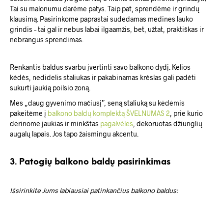
Tai su malonumu darėme patys. Taip pat, sprendėme ir grindų
klausimą. Pasirinkome paprastai sudedamas medines lauko
grindis – tai gal ir nebus labai ilgaamžis, bet, užtat, praktiškas ir
nebrangus sprendimas.
Renkantis baldus svarbu įvertinti savo balkono dydį. Kelios
kėdės, nedidelis staliukas ir pakabinamas krėslas gali padėti
sukurti jaukią poilsio zoną.
Mes „daug gyvenimo mačiusį”, seną staliuką su kėdėmis
pakeitėme į
balkono baldų komplektą ŠVELNUMAS 2
, prie kurio
derinome jaukias ir minkštas
pagalvėles
, dekoruotas džiunglių
augalų lapais. Jos tapo žaismingu akcentu.
3. Patogių balkono baldų pasirinkimas
Išsirinkite Jums labiausiai patinkančius balkono baldus: