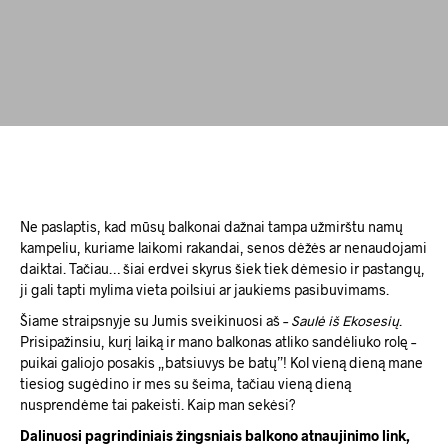
Ne paslaptis, kad mūsų balkonai dažnai tampa užmirštu namų
kampeliu, kuriame laikomi rakandai, senos dėžės ar nenaudojami
daiktai. Tačiau… šiai erdvei skyrus šiek tiek dėmesio ir pastangų,
ji gali tapti mylima vieta poilsiui ar jaukiems pasibuvimams.
Šiame straipsnyje su Jumis sveikinuosi aš –
Saulė iš Ekosesių
.
Prisipažinsiu, kurį laiką ir mano balkonas atliko sandėliuko rolę –
puikai galiojo posakis „batsiuvys be batų”! Kol vieną dieną mane
tiesiog sugėdino ir mes su šeima, tačiau vieną dieną
nusprendėme tai pakeisti. Kaip man sekėsi?
Dalinuosi pagrindiniais žingsniais balkono atnaujinimo link,