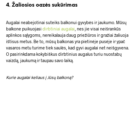
4. Žaliosios oazės sukūrimas
Augalai neabejotinai suteiks balkonui gyvybės ir jaukumo. Mūsų
balkone puikuojasi
dirbtiniai augalai
, nes jie visai neišrankūs
aplinkos sąlygoms, nereikalauja daug priežiūros ir gražiai žaliuoja
ištisus metus. Be to, mūsų balkonas yra pietinėje pusėje ir ypač
vasaros metu turime tiek saulės, kad gyvi augalai net neišgyvena.
O pasirinkdama kokybiškus dirbtinius augalus turiu nuostabų
vaizdą, jaukumą ir taupau savo laiką.
Kurie augalai keliaus į Jūsų balkoną?
69.00
€
69.00
€
Į KREPŠELĮ
Į KREPŠELĮ