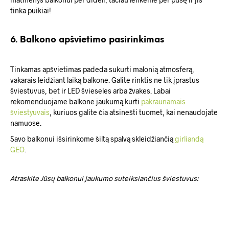
tinka puikiai!
6. Balkono apšvietimo pasirinkimas
Tinkamas apšvietimas padeda sukurti malonią atmosferą,
vakarais leidžiant laiką balkone. Galite rinktis ne tik įprastus
šviestuvus, bet ir LED švieseles arba žvakes. Labai
rekomenduojame balkone jaukumą kurti
pakraunamais
šviestyuvais
, kuriuos galite čia atsinešti tuomet, kai nenaudojate
namuose.
Savo balkonui išsirinkome šiltą spalvą skleidžiančią
girliandą
GEO
.
Atraskite Jūsų balkonui jaukumo suteiksiančius šviestuvus: