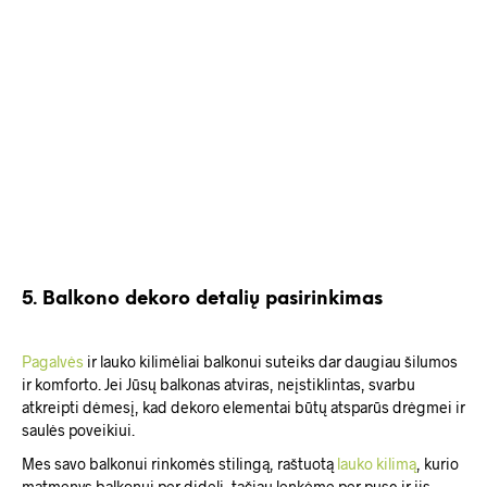
Išparduota
Original
Current
69.00
€
55.20
€
price
price
Į KREPŠELĮ
was:
is:
Original
Current
69.00
€
55.20
€
69.00 €.
55.20 €.
price
price
DAUGIAU
was:
is:
69.00 €.
55.20 €.
5. Balkono dekoro detalių pasirinkimas
Pagalvės
ir
lauko kilimėliai
balkonui suteiks dar daugiau šilumos
ir komforto. Jei Jūsų balkonas atviras, neįstiklintas, svarbu
atkreipti dėmesį, kad dekoro elementai būtų atsparūs drėgmei ir
saulės poveikiui.
Mes savo balkonui rinkomės stilingą, raštuotą
lauko kilimą
, kurio
matmenys balkonui per dideli, tačiau lenkėme per pusę ir jis