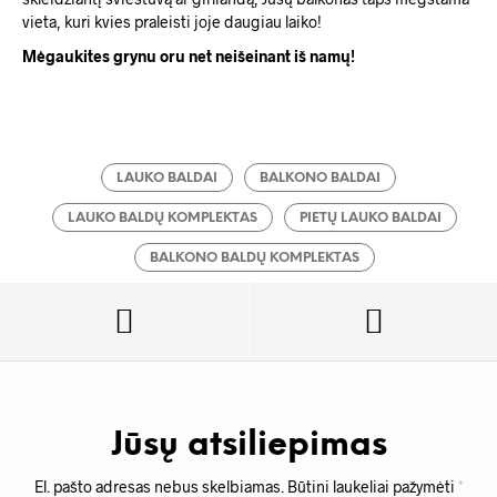
vieta, kuri kvies praleisti joje daugiau laiko!
Mėgaukites grynu oru net neišeinant iš namų!
LAUKO BALDAI
BALKONO BALDAI
LAUKO BALDŲ KOMPLEKTAS
PIETŲ LAUKO BALDAI
BALKONO BALDŲ KOMPLEKTAS
Jūsų atsiliepimas
El. pašto adresas nebus skelbiamas.
Būtini laukeliai pažymėti
*