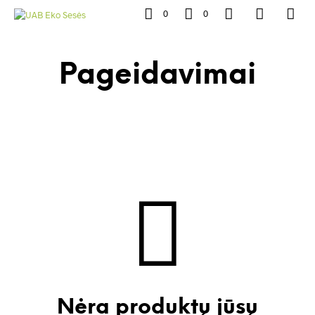
0
0
Pageidavimai
Nėra produktų jūsų