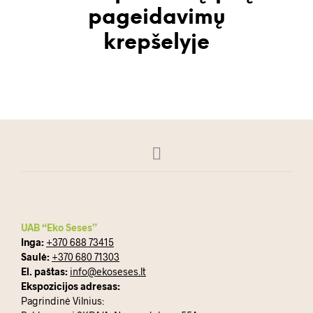
pageidavimų
krepšelyje
UAB “Eko Seses”
Inga:
+370 688 73415
Saulė:
+370 680 71303
El. paštas:
info@ekoseses.lt
Ekspozicijos adresas:
Pagrindinė Vilnius: