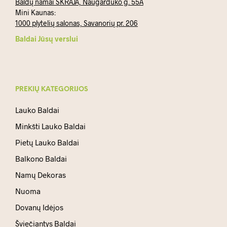
Baldų namai SKRAJA, Naugarduko g. 55A
Mini Kaunas:
1000 plytelių salonas, Savanorių pr. 206
Baldai Jūsų verslui
PREKIŲ KATEGORIJOS
Lauko Baldai
Minkšti Lauko Baldai
Pietų Lauko Baldai
Balkono Baldai
Namų Dekoras
Nuoma
Dovanų Idėjos
Šviečiantys Baldai