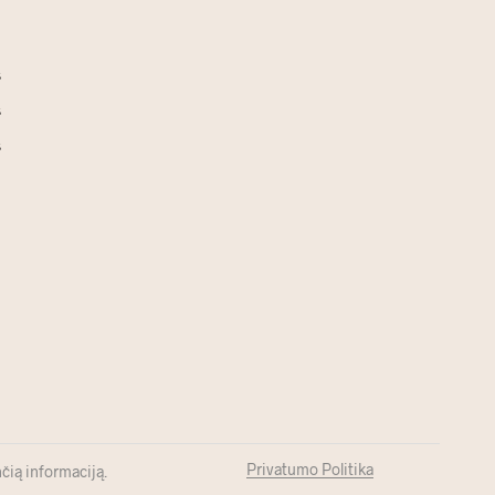
s
s
s
Privatumo Politika
čią informaciją.