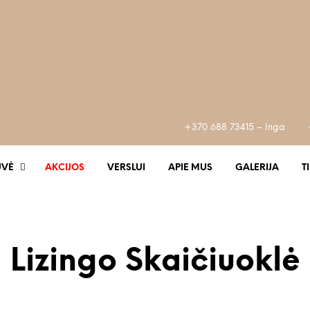
+370 688 73415 – Inga
UVĖ
AKCIJOS
VERSLUI
APIE MUS
GALERIJA
T
Lizingo Skaičiuoklė