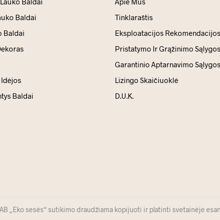
 Lauko Baldai
Apie Mus
auko Baldai
Tinklaraštis
 Baldai
Eksploatacijos Rekomendacijo
ekoras
Pristatymo Ir Grąžinimo Sąlygo
Garantinio Aptarnavimo Sąlygo
Idėjos
Lizingo Skaičiuoklė
ntys Baldai
D.U.K.
 „Eko sesės“ sutikimo draudžiama kopijuoti ir platinti svetainėje esan