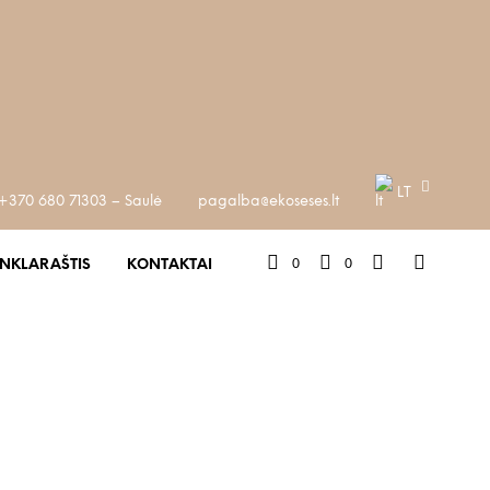
LT
+370 680 71303 – Saulė
pagalba@ekoseses.lt
0
0
INKLARAŠTIS
KONTAKTAI