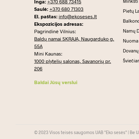
Minkšti
Inga:
+370 688 73415
Saulė:
+370 680 71303
Pietų L
El. paštas:
info@ekoseses.lt
Balkono
Ekspozicijos adresas:
Namų D
Pagrindinė Vilnius:
Baldų namai SKRAJA, Naugarduko g.
Nuoma
55A
Dovanų 
Mini Kaunas:
Šviečia
1000 plytelių salonas, Savanorių pr.
206
Baldai Jūsų verslui
© 2023 Visos teisės saugomos UAB "Eko sesės" | Be UAB