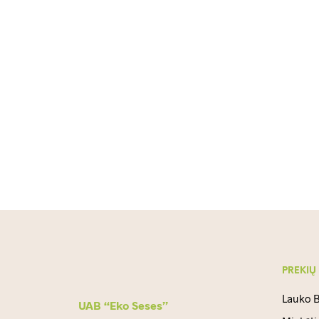
PREKIŲ
Lauko B
UAB “Eko Seses”