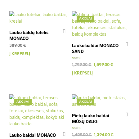
AKCIJA!
Lauko baldų fotelis
MONACO
Lauko baldai MONACO
389.00
€
SAND
Į KREPŠELĮ
Įvertinimas:
Original
Current
1,799.00
€
1,599.00
€
5.00
iš 5
price
price
Į KREPŠELĮ
was:
is:
1,799.00 €.
1,599.00 €.
AKCIJA!
AKCIJA!
Pietų lauko baldai
MŪSŲ DAUG
Įvertinimas:
Lauko baldai MONACO
Original
Current
1,499.00
€
1,394.00
€
5.00
iš 5