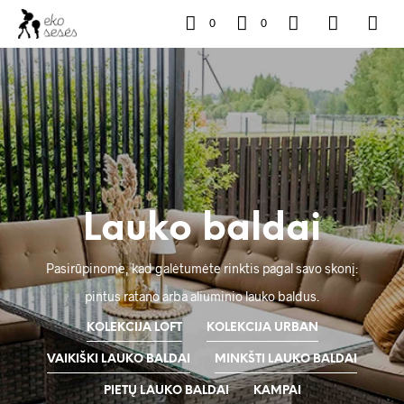
0
0
Lauko baldai
Pasirūpinome, kad galėtumėte rinktis pagal savo skonį:
pintus ratano arba aliuminio lauko baldus.
KOLEKCIJA LOFT
KOLEKCIJA URBAN
VAIKIŠKI LAUKO BALDAI
MINKŠTI LAUKO BALDAI
PIETŲ LAUKO BALDAI
KAMPAI