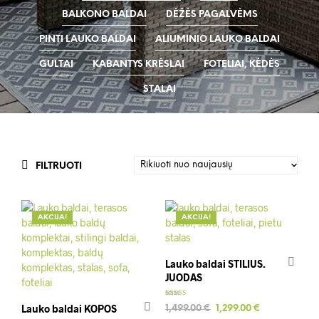
BALKONO BALDAI
DĖŽĖS PAGALVĖMS
PINTI LAUKO BALDAI
ALIUMINIO LAUKO BALDAI
GULTAI
KABANTYS KRĖSLAI
FOTELIAI, KĖDĖS
STALAI
FILTRUOTI
AKCIJA!
AKCIJA!
Lauko baldai STILIUS.
JUODAS
Įvertinimas:
Lauko baldai KOPOS
Original
Current
1,499.00
€
1,299.00
€
5.00
iš 5