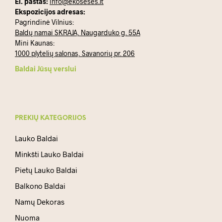
El. paštas:
info@ekoseses.lt
Ekspozicijos adresas:
Pagrindinė Vilnius:
Baldų namai SKRAJA, Naugarduko g. 55A
Mini Kaunas:
1000 plytelių salonas, Savanorių pr. 206
Baldai Jūsų verslui
PREKIŲ KATEGORIJOS
Lauko Baldai
Minkšti Lauko Baldai
Pietų Lauko Baldai
Balkono Baldai
Namų Dekoras
Nuoma