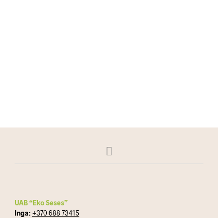
224.00
€
DAUGIAU
462.00
€
DAUGIAU
UAB “Eko Seses”
Inga:
+370 688 73415