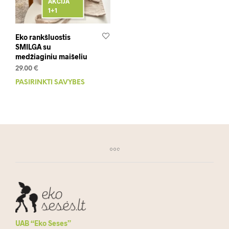
AKCIJA
1+1
Eko rankšluostis
SMILGA su
medžiaginiu maišeliu
29.00
€
PASIRINKTI SAVYBES
This
product
has
multiple
variants.
The
options
may
be
chosen
on
the
product
UAB “Eko Seses”
page