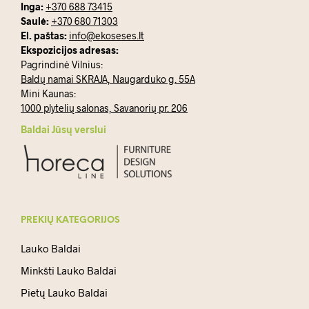
Inga:
+370 688 73415
Saulė:
+370 680 71303
El. paštas:
info@ekoseses.lt
Ekspozicijos adresas:
Pagrindinė Vilnius:
Baldų namai SKRAJA, Naugarduko g. 55A
Mini Kaunas:
1000 plytelių salonas, Savanorių pr. 206
Baldai Jūsų verslui
PREKIŲ KATEGORIJOS
Lauko Baldai
Minkšti Lauko Baldai
Pietų Lauko Baldai