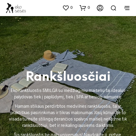
0
0
Rankšluosčiai
Eko rankšluostis SMILGA su medžiaginiu maišeliu tai idealus
palydovas tiek į paplūdymį, tiek į SPA ar tiesiog namuose.
Hamam stiliaus perdirbtos medvilnės rankšluostis, tai ir
praktiškas pasirinkimas ir tikras malonumas Jūsų kūnui. Be to
visada turėsite stilingą derančios spalvos maišelį neštis ne tik
rankšluoščiui, bet ir reikalingiausiems daiktams.
Šis rankšluostis be galo universalus! Naudokite jį pirtyje,