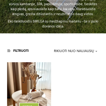
vonios kambaryje, SPA, paplūdimyje, sporto klube, tieskitės
kaip pledą, apsisiauskite kaip šaliu, kai vėsu. Rankšluostis
lengvas, greitai džiūstantis ir neužimantis daug vietos.
Eko rankšluostis SMILGA su medžiaginiu maišeliu – tai ir puiki
dovanos idėja.
FILTRUOTI
RIKIUOTI NUO NAUJAUSIŲ