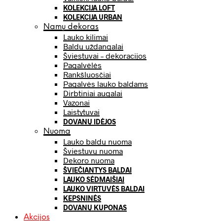
KOLEKCIJA LOFT
KOLEKCIJA URBAN
Namų dekoras
Lauko kilimai
Baldų uždangalai
Šviestuvai – dekoracijos
Pagalvėlės
Rankšluosčiai
Pagalvės lauko baldams
Dirbtiniai augalai
Vazonai
Laistytuvai
DOVANŲ IDĖJOS
Nuoma
Lauko baldų nuoma
Šviestuvų nuoma
Dekoro nuoma
ŠVIEČIANTYS BALDAI
LAUKO SĖDMAIŠIAI
LAUKO VIRTUVĖS BALDAI
KEPSNINĖS
DOVANŲ KUPONAS
Akcijos