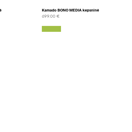
ė
Kamado BONO MEDIA kepsninė
699.00
€
Daugiau