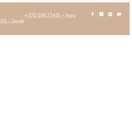
+370 688 73415 – Inga
03 – Saulė