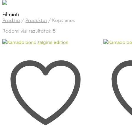
Filtruoti
Pradžia
/
Produktai
/
Kepsninės
Rūšiuojama
Rodomi visi rezultatai: 5
pagal
naujausią