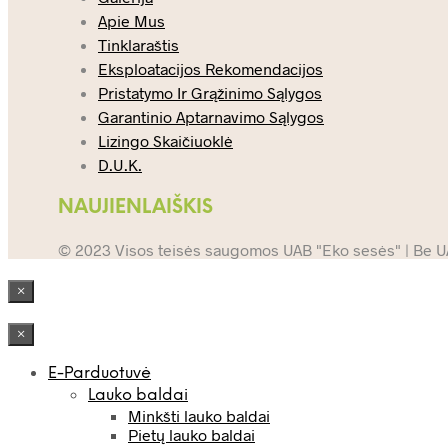
Apie Mus
Tinklaraštis
Eksploatacijos Rekomendacijos
Pristatymo Ir Grąžinimo Sąlygos
Garantinio Aptarnavimo Sąlygos
Lizingo Skaičiuoklė
D.U.K.
NAUJIENLAIŠKIS
© 2023 Visos teisės saugomos UAB "Eko sesės" | Be UAB
×
×
E-Parduotuvė
Lauko baldai
Minkšti lauko baldai
Pietų lauko baldai