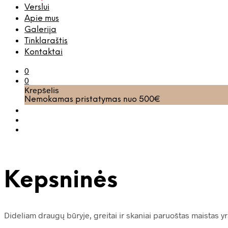
Verslui
Apie mus
Galerija
Tinklaraštis
Kontaktai
0
0
Krepšelis
Nemokamas pristatymas nuo 500€
Kepsninės
Dideliam draugų būryje, greitai ir skaniai paruoštas maistas y