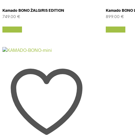
Kamado BONO ŽALGIRIS EDITION
Kamado BONO L
749.00
€
899.00
€
Daugiau
Daugiau