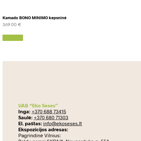
Kamado BONO MINIMO kepsninė
369.00
€
Daugiau
UAB “Eko Seses”
Inga:
+370 688 73415
Saulė:
+370 680 71303
El. paštas:
info@ekoseses.lt
Ekspozicijos adresas:
Pagrindinė Vilnius: