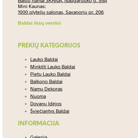
Baldų namai SKRAJA, Naugarduko g. 55A
Mini Kaunas:
1000 plytelių salonas, Savanorių pr. 206
Baldai Jūsų verslui
PREKIŲ KATEGORIJOS
Lauko Baldai
Minkšti Lauko Baldai
Pietų Lauko Baldai
Balkono Baldai
Namų Dekoras
Nuoma
Dovanų Idėjos
Šviečiantys Baldai
INFORMACIJA
Galerija