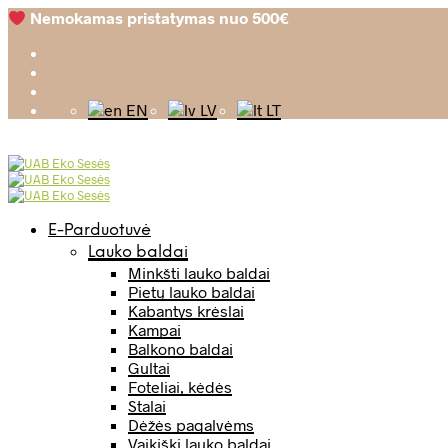
Nemokamas pristatymas nuo 500€
EN
LV
LT
E-Parduotuvė
Lauko baldai
Minkšti lauko baldai
Pietų lauko baldai
Kabantys krėslai
Kampai
Balkono baldai
Gultai
Foteliai, kėdės
Stalai
Dėžės pagalvėms
Vaikiški lauko baldai