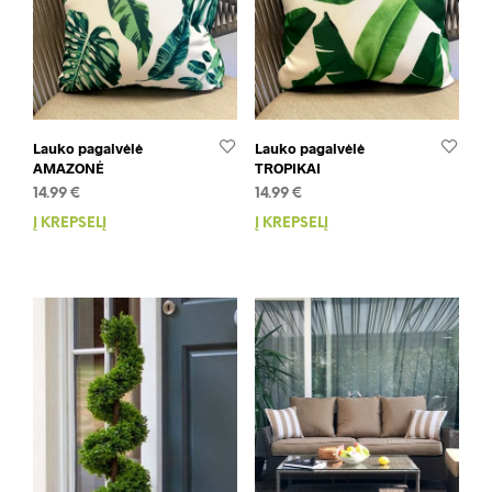
Lauko pagalvėlė
Lauko pagalvėlė
AMAZONĖ
TROPIKAI
14.99
€
14.99
€
Į KREPŠELĮ
Į KREPŠELĮ