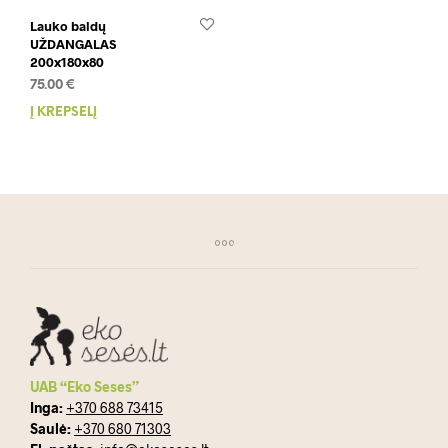
Lauko baldų
UŽDANGALAS
200x180x80
75.00
€
Į KREPŠELĮ
UAB “Eko Seses”
Inga:
+370 688 73415
Saulė:
+370 680 71303