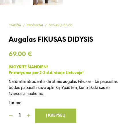
PRADŽIA
/
PRODUKTAI
/
DOVANŲ IDĖJOS
Augalas FIKUSAS DIDYSIS
69.00
€
ĮSIGYKITE ŠIANDIEN!
Pristatysime per 2-3 d.d. visoje Lietuvoje!
Natūraliai atrodantis dirbtinis augalas Fikusas – tai paprastas
būdas papuošti savo aplinką. Ypač ten, kur trūksta saulės
šviesos ar jaukumo.
Turime
Į KREPŠELĮ