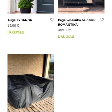
Augalas BANGA
Pagalvės lauko baldams
ROMANTIKA
69.00
€
359.00
€
Į KREPŠELĮ
DAUGIAU