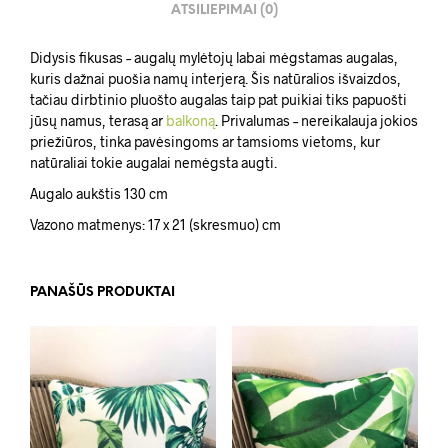
ATSILIEPIMAI (0)
Didysis fikusas – augalų mylėtojų labai mėgstamas augalas,
kuris dažnai puošia namų interjerą. Šis natūralios išvaizdos,
tačiau dirbtinio pluošto augalas taip pat puikiai tiks papuošti
jūsų namus, terasą ar
balkoną
. Privalumas – nereikalauja jokios
priežiūros, tinka pavėsingoms ar tamsioms vietoms, kur
natūraliai tokie augalai nemėgsta augti.
Augalo aukštis 130 cm
Vazono matmenys: 17 x 21 (skresmuo) cm
PANAŠŪS PRODUKTAI