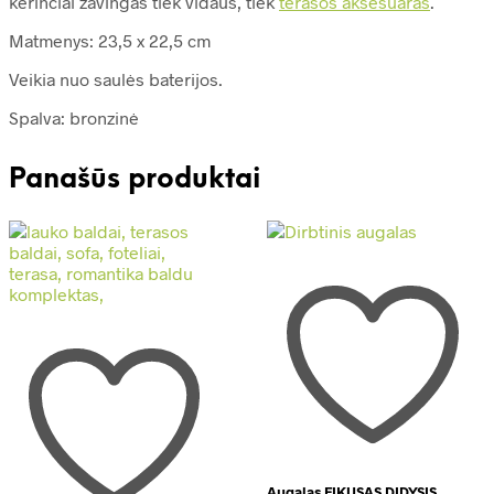
kerinčiai žavingas tiek vidaus, tiek
terasos aksesuaras
.
Matmenys: 23,5 x 22,5 cm
Veikia nuo saulės baterijos.
Spalva: bronzinė
Panašūs produktai
Augalas FIKUSAS DIDYSIS