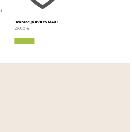
I
Dekoracija AVILYS MAXI
29.00
€
Į krepšelį