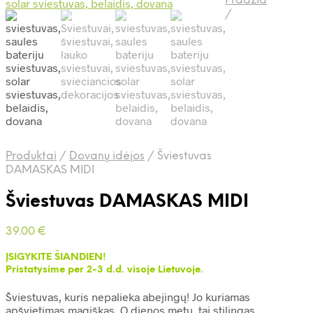
Pradžia
/
Produktai
/
Dovanų idėjos
/
Šviestuvas
DAMASKAS MIDI
Šviestuvas DAMASKAS MIDI
39.00
€
ĮSIGYKITE ŠIANDIEN!
Pristatysime per 2-3 d.d. visoje Lietuvoje.
Šviestuvas, kuris nepalieka abejingų! Jo kuriamas
apšvietimas magiškas. O dienos metu, tai stilingas