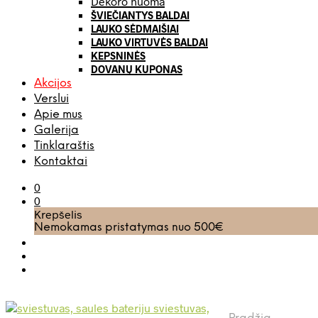
Dekoro nuoma
ŠVIEČIANTYS BALDAI
LAUKO SĖDMAIŠIAI
LAUKO VIRTUVĖS BALDAI
KEPSNINĖS
DOVANŲ KUPONAS
Akcijos
Verslui
Apie mus
Galerija
Tinklaraštis
Kontaktai
0
0
Krepšelis
Nemokamas pristatymas nuo 500€