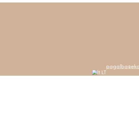
pagalba@ekos
LT