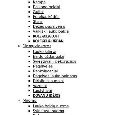
Kampai
Balkono baldai
Gultai
Foteliai, kėdės
Stalai
Dėžės pagalvėms
Vaikiški lauko baldai
KOLEKCIJA LOFT
KOLEKCIJA URBAN
Namų dekoras
Lauko kilimai
Baldų uždangalai
Šviestuvai – dekoracijos
Pagalvėlės
Rankšluosčiai
Pagalvės lauko baldams
Dirbtiniai augalai
Vazonai
Laistytuvai
DOVANŲ IDĖJOS
Nuoma
Lauko baldų nuoma
Šviestuvų nuoma