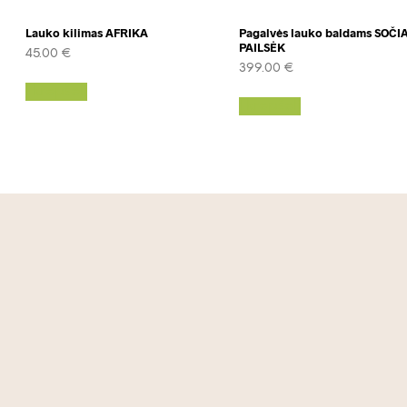
Lauko kilimas AFRIKA
Pagalvės lauko baldams SOČIA
PAILSĖK
45.00
€
399.00
€
Į krepšelį
Į krepšelį