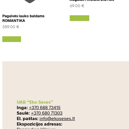
69.00
€
Pagalvės lauko baldams
Į krepšelį
ROMANTIKA
359.00
€
Daugiau
UAB “Eko Seses”
Inga:
+370 688 73415
Saulė:
+370 680 71303
El. paštas:
info@ekoseses.lt
Ekspozicijos adresas: