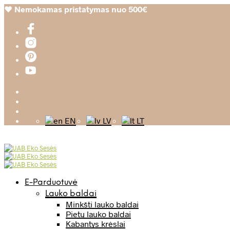
❤️
Nemokamas pristatymas nuo 500€
EN
LV
LT
E-Parduotuvė
Lauko baldai
Minkšti lauko baldai
Pietų lauko baldai
Kabantys krėslai