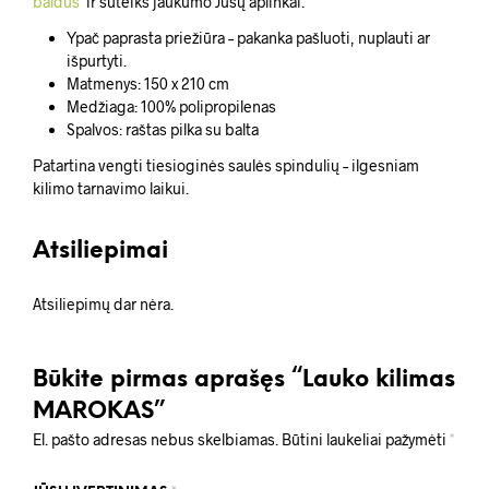
baldus
ir suteiks jaukumo Jūsų aplinkai.
Ypač paprasta priežiūra – pakanka pašluoti, nuplauti ar
išpurtyti.
Matmenys: 150 x 210 cm
Medžiaga: 100% polipropilenas
Spalvos: raštas pilka su balta
Patartina vengti tiesioginės saulės spindulių – ilgesniam
kilimo tarnavimo laikui.
Atsiliepimai
Atsiliepimų dar nėra.
Būkite pirmas aprašęs “Lauko kilimas
MAROKAS”
El. pašto adresas nebus skelbiamas.
Būtini laukeliai pažymėti
*