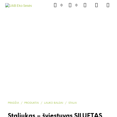
0
0
PRADŽIA
/
PRODUKTAI
/
LAUKO BALDAI
/
STALAI
Staliukas – šviestuvas SILUETAS