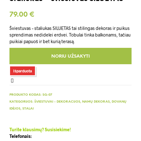
79.00
€
Šviestuvas – staliukas SILUETAS tai stilingas dekoras ir puikus
sprendimas nedidelei erdvei. Tobulai tinka balkonams, tačiau
puikiai papuoš ir bet kurią terasą.
Išparduota
PRODUKTO KODAS:
SG-07
KATEGORIJOS:
ŠVIESTUVAI - DEKORACIJOS
,
NAMŲ DEKORAS
,
DOVANŲ
IDĖJOS
,
STALAI
Turite klausimų? Susisiekime!
Telefonais: