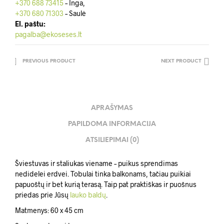
+370 688 73415
– Inga,
+370 680 71303
– Saulė
El. paštu:
pagalba@ekoseses.lt
PREVIOUS PRODUCT
NEXT PRODUCT
APRAŠYMAS
PAPILDOMA INFORMACIJA
ATSILIEPIMAI (0)
Šviestuvas ir staliukas viename – puikus sprendimas
nedidelei erdvei. Tobulai tinka balkonams, tačiau puikiai
papuoštų ir bet kurią terasą. Taip pat praktiškas ir puošnus
priedas prie Jūsų
lauko baldų
.
Matmenys: 60 x 45 cm