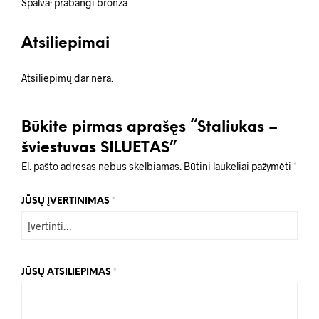
Spalva: prabangi bronza
Atsiliepimai
Atsiliepimų dar nėra.
Būkite pirmas aprašęs “Staliukas –
šviestuvas SILUETAS”
El. pašto adresas nebus skelbiamas.
Būtini laukeliai pažymėti
*
JŪSŲ ĮVERTINIMAS
*
JŪSŲ ATSILIEPIMAS
*