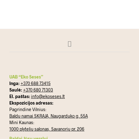
SKAITYKITE DAUGIAU
UAB “Eko Seses”
Inga:
+370 688 73415
Saulė:
+370 680 71303
El. paštas:
info@ekoseses.lt
Ekspozicijos adresas:
Pagrindinė Vilnius:
Baldų namai SKRAJA, Naugarduko g. 55A
Mini Kaunas:
1000 plytelių salonas, Savanorių pr. 206
Baldai Jūsų verslui