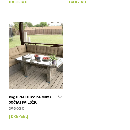
DAUGIAU
DAUGIAU
was:
is:
14.99 €.
7.50 €.
Pagalvės lauko baldams
SOČIAI PAILSĖK
399.00
€
Į KREPŠELĮ