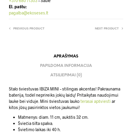
+370 680 71303
– Saulė
El. paštu:
pagalba@ekoseses.lt
PREVIOUS PRODUCT
NEXT PRODUCT
APRAŠYMAS
PAPILDOMA INFORMACIJA
ATSILIEPIMAI (0)
Stalo šviestuvas IBIZA MINI – stilingas akcentas! Pakraunama
baterija, todėl neprireiks jokių laidų! Pritaikytas naudojimui
lauke bei viduje. Mini šviestuvas lauko
terasai apšviesti
ar
kitos jūsų pasirinktos vietos jaukumui!
Matmenys: diam. 11 cm, aukštis 32 cm.
Šviečia šilta spalva.
Švietimo laikas iki 40 h.