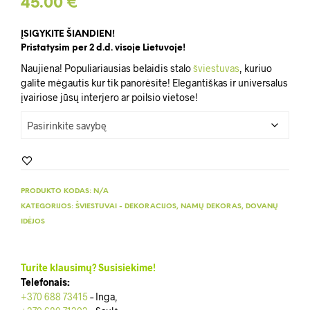
45.00
€
ĮSIGYKITE ŠIANDIEN!
Pristatysim per 2 d.d. visoje Lietuvoje!
Naujiena! Populiariausias belaidis stalo
šviestuvas
, kuriuo
galite mėgautis kur tik panorėsite! Elegantiškas ir universalus
įvairiose jūsų interjero ar poilsio vietose!
PRODUKTO KODAS:
N/A
KATEGORIJOS:
ŠVIESTUVAI - DEKORACIJOS
,
NAMŲ DEKORAS
,
DOVANŲ
IDĖJOS
Turite klausimų? Susisiekime!
Telefonais:
+370 688 73415
– Inga,