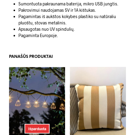
Sumontuota pakraunama baterija, mikro USB jungtis.
Pakrovimui naudojamas 5V ir 1A kištukas.
Pagamintas iš aukštos kokybės plastiko su natūraliu
pluoštu, stovas metalinis.
Apsaugotas nuo UV spindulių.
Pagaminta Europoje.
PANAŠŪS PRODUKTAI
Išparduota