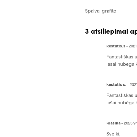
Spalva: grafito
3 atsiliepimai a
kestutis.s
–
2021
Fantastiškas u
lašai nubėga k
kestutis s.
–
202
Fantastiškas u
lašai nubėga k
Klasika
–
2025 9 
Sveiki,