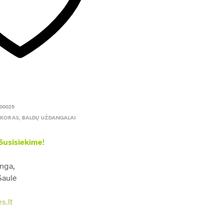
00025
EKORAS
,
BALDŲ UŽDANGALAI
Susisiekime!
Inga,
Saulė
s.lt