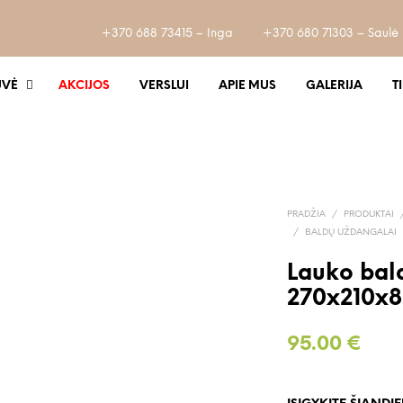
+370 688 73415 – Inga
+370 680 71303 – Saulė
UVĖ
AKCIJOS
VERSLUI
APIE MUS
GALERIJA
T
PRADŽIA
/
PRODUKTAI
/
BALDŲ UŽDANGALAI
Lauko ba
270x210x
95.00
€