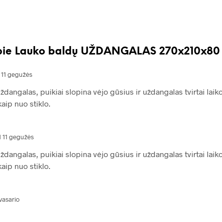
pie
Lauko baldų UŽDANGALAS 270x210x80
 11 gegužės
ždangalas, puikiai slopina vėjo gūsius ir uždangalas tvirtai lai
aip nuo stiklo.
1 11 gegužės
ždangalas, puikiai slopina vėjo gūsius ir uždangalas tvirtai lai
aip nuo stiklo.
vasario