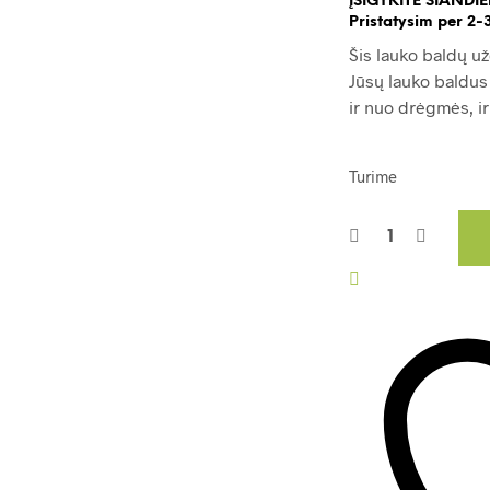
ĮSIGYKITE ŠIANDIE
Pristatysim per 2-3
Šis lauko baldų u
Jūsų lauko baldus 
ir nuo drėgmės, ir
Turime