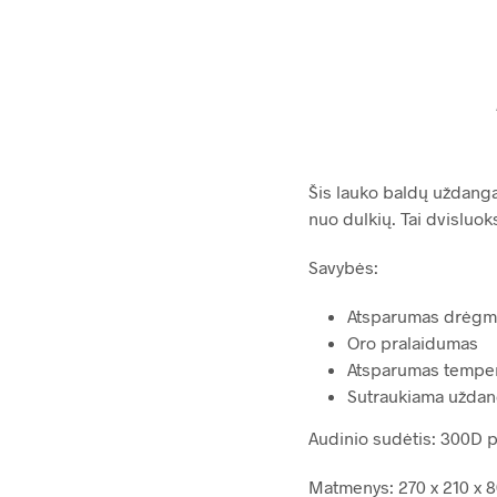
Šis lauko baldų uždanga
nuo dulkių. Tai dvisluok
Savybės:
Atsparumas drėgme
Oro pralaidumas
Atsparumas tempe
Sutraukiama uždan
Audinio sudėtis: 300D p
Matmenys: 270 x 210 x 8