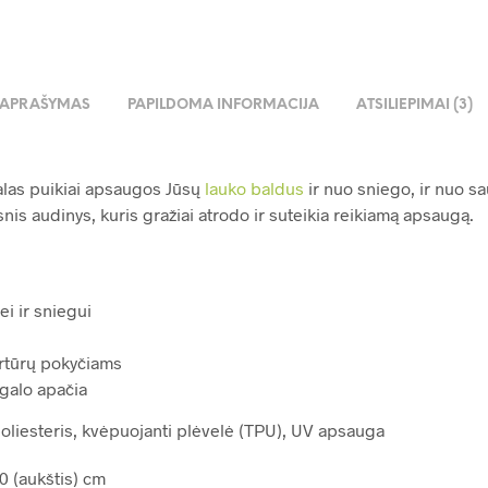
APRAŠYMAS
PAPILDOMA INFORMACIJA
ATSILIEPIMAI (3)
las puikiai apsaugos Jūsų
lauko baldus
ir nuo sniego, ir nuo sa
snis audinys, kuris gražiai atrodo ir suteikia reikiamą apsaugą.
i ir sniegui
rtūrų pokyčiams
galo apačia
oliesteris, kvėpuojanti plėvelė (TPU), UV apsauga
0 (aukštis) cm