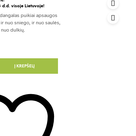
N!
 d.d. visoje Lietuvoje!
ždangalas puikiai apsaugos
ir nuo sniego, ir nuo saulės,
 nuo dulkių.
Į KREPŠELĮ