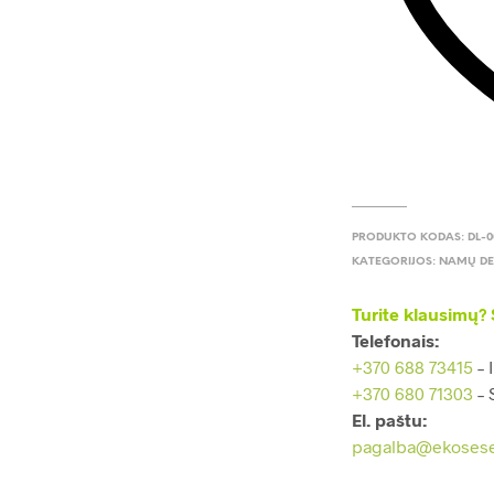
PRODUKTO KODAS:
DL-0
KATEGORIJOS:
NAMŲ D
Turite klausimų? 
Telefonais:
+370 688 73415
– 
+370 680 71303
– 
El. paštu:
pagalba@ekosese