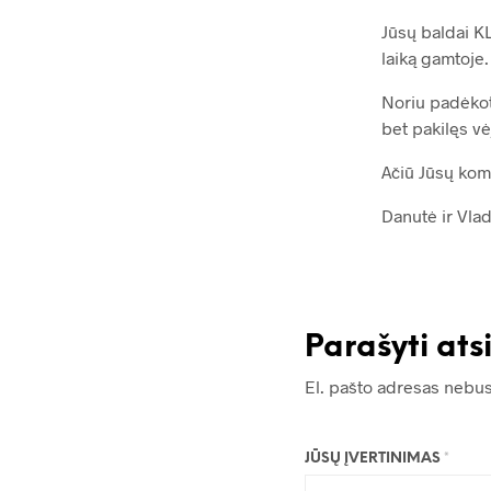
Jūsų baldai KL
laiką gamtoje.
Noriu padėkot
bet pakilęs vė
Ačiū Jūsų kom
Danutė ir Vlad
Parašyti ats
El. pašto adresas nebu
JŪSŲ ĮVERTINIMAS
*