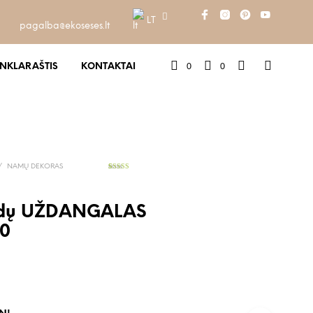
LT
pagalba@ekoseses.lt
0
0
INKLARAŠTIS
KONTAKTAI
/
NAMŲ DEKORAS
3
Įvertinimas:
5.00
iš 5
(viso
įvertinimų:
)
ldų UŽDANGALAS
80