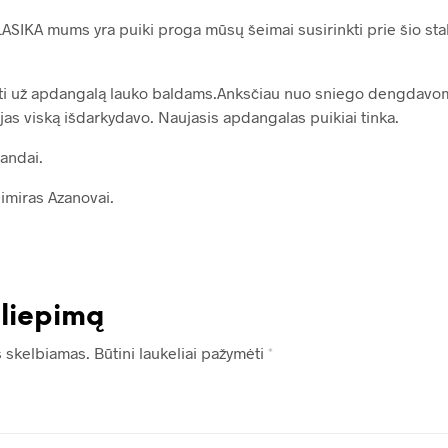
ASIKA mums yra puiki proga mūsų šeimai susirinkti prie šio stalo 
i už apdangalą lauko baldams.Anksčiau nuo sniego dengdavom
jas viską išdarkydavo. Naujasis apdangalas puikiai tinka.
andai.
imiras Azanovai.
iliepimą
s skelbiamas.
Būtini laukeliai pažymėti
*