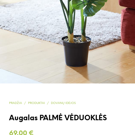
PRADŽIA
/
PRODUKTAI
/
DOVANŲ IDĖJOS
Augalas PALMĖ VĖDUOKLĖS
69.00
€