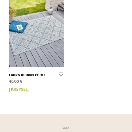
Lauko kilimas PERU
45.00
€
Į KREPŠELĮ