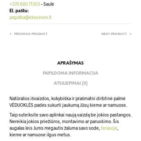
+370 680 71303
– Saulė
El. paštu:
pagalba@ekoseses.lt
PREVIOUS PRODUCT
NEXT PRODUCT
APRAŠYMAS
PAPILDOMA INFORMACIJA
ATSILIEPIMAI (0)
Natūralios išvaizdos, kokybiška ir prašmatni dirbtinė palmė
VĖDUOKLĖS padės sukurti jaukumą Jūsų kieme ar namuose.
Taip suteiksite savo aplinkai naują vaizdą be jokios pastangos.
Nereikia jokios priežiūros, montavimo ar paruošimo. Šis
augalas leis Jums mėgautis žaluma savo sode,
terasoje
,
kieme ar namuose ilgus metus.