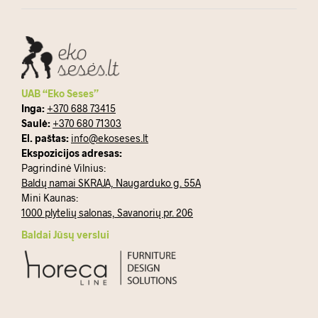
UAB “Eko Seses”
Inga:
+370 688 73415
Saulė:
+370 680 71303
El. paštas:
info@ekoseses.lt
Ekspozicijos adresas:
Pagrindinė Vilnius:
Baldų namai SKRAJA, Naugarduko g. 55A
Mini Kaunas:
1000 plytelių salonas, Savanorių pr. 206
Baldai Jūsų verslui