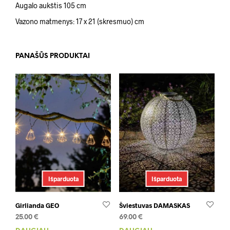
Augalo aukštis 105 cm
Vazono matmenys: 17 x 21 (skresmuo) cm
PANAŠŪS PRODUKTAI
Išparduota
Išparduota
Girlianda GEO
Šviestuvas DAMASKAS
25.00
€
69.00
€