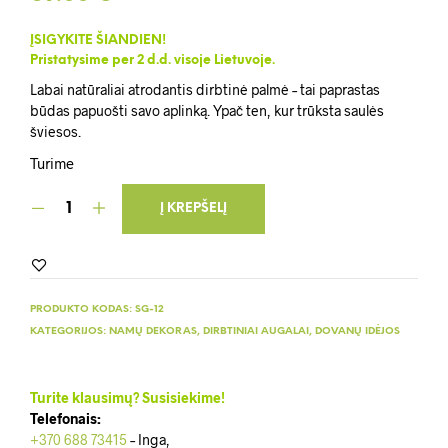
ĮSIGYKITE ŠIANDIEN!
Pristatysime per 2 d.d. visoje Lietuvoje.
Labai natūraliai atrodantis dirbtinė palmė – tai paprastas
būdas papuošti savo aplinką. Ypač ten, kur trūksta saulės
šviesos.
Turime
Į KREPŠELĮ
PRODUKTO KODAS:
SG-12
KATEGORIJOS:
NAMŲ DEKORAS
,
DIRBTINIAI AUGALAI
,
DOVANŲ IDĖJOS
Turite klausimų? Susisiekime!
Telefonais:
+370 688 73415
– Inga,