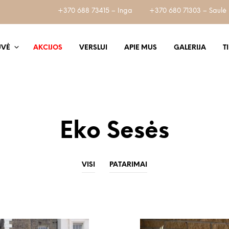
+370 688 73415 – Inga
+370 680 71303 – Saulė
UVĖ
AKCIJOS
VERSLUI
APIE MUS
GALERIJA
T
Eko Sesės
VISI
PATARIMAI