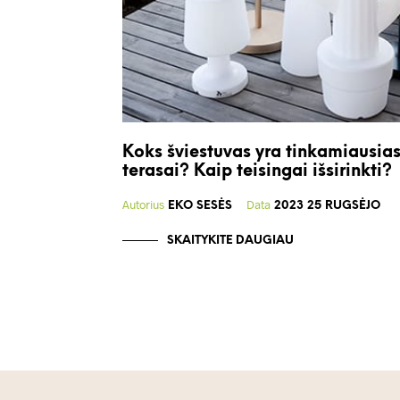
Koks šviestuvas yra tinkamiausia
terasai? Kaip teisingai išsirinkti?
Autorius
Data
EKO SESĖS
2023 25 RUGSĖJO
SKAITYKITE DAUGIAU