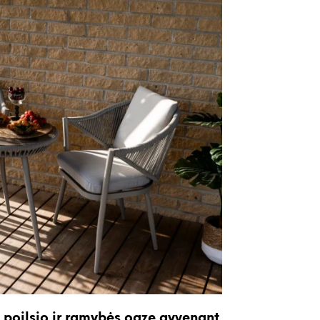
Y
J
E
N
Ė
R
A
P
R
O
D
U
K
T
Ų
.
o poilsio ir ramybės oazę gyvenant