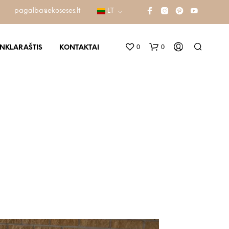
pagalba@ekoseses.lt
LT
0
0
INKLARAŠTIS
KONTAKTAI
K
R
E
P
Š
E
L