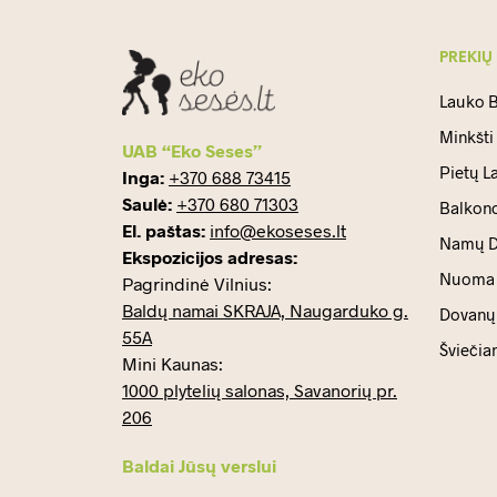
PREKIŲ
Lauko B
Minkšti
UAB “Eko Seses”
Pietų L
Inga:
+370 688 73415
Saulė:
+370 680 71303
Balkono
El. paštas:
info@ekoseses.lt
Namų D
Ekspozicijos adresas:
Nuoma
Pagrindinė Vilnius:
Baldų namai SKRAJA, Naugarduko g.
Dovanų 
55A
Šviečia
Mini Kaunas:
1000 plytelių salonas, Savanorių pr.
206
Baldai Jūsų verslui