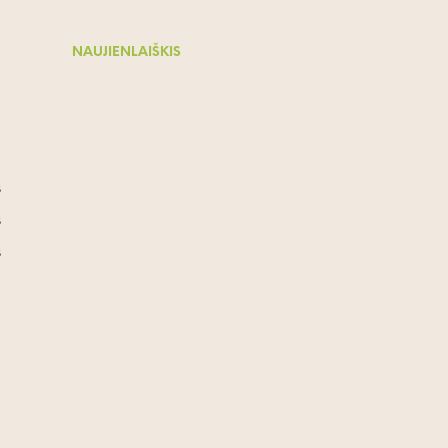
NAUJIENLAIŠKIS
s
s
s