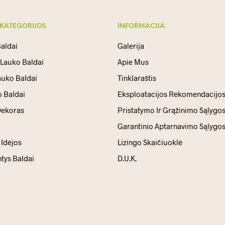
 KATEGORIJOS
INFORMACIJA
aldai
Galerija
 Lauko Baldai
Apie Mus
auko Baldai
Tinklaraštis
 Baldai
Eksploatacijos Rekomendacijo
ekoras
Pristatymo Ir Grąžinimo Sąlygo
Garantinio Aptarnavimo Sąlygo
Idėjos
Lizingo Skaičiuoklė
ntys Baldai
D.U.K.