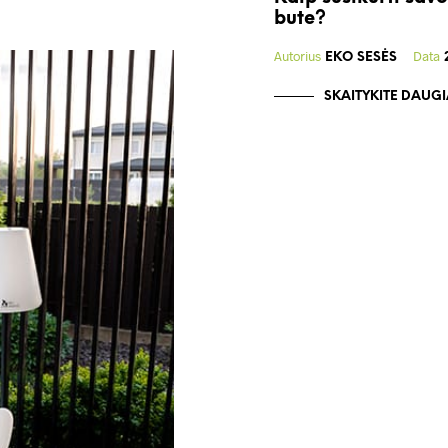
bute?
Autorius
Data
EKO SESĖS
SKAITYKITE DAUG