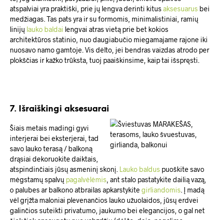
atspalviai yra praktiški, prie jų lengva derinti kitus
aksesuarus
bei
medžiagas. Tas pats yra ir su formomis, minimalistiniai, ramių
linijų
lauko baldai
lengvai atras vietą prie bet kokios
architektūros statinio, nuo daugiabučio miegamajame rajone iki
nuosavo namo gamtoje. Vis dėlto, jei bendras vaizdas atrodo per
plokščias ir kažko trūksta, tuoj paaiškinsime, kaip tai išspręsti.
7. Išraiškingi aksesuarai
Šiais metais madingi gyvi
interjerai bei eksterjerai, tad
savo lauko terasą / balkoną
drąsiai dekoruokite daiktais,
atspindinčiais jūsų asmeninį skonį.
Lauko baldus
puoškite savo
mėgstamų spalvų
pagalvėlėmis
, ant stalo pastatykite dailią vazą,
o palubes ar balkono atbrailas apkarstykite
girliandomis
. Į madą
vėl grįžta maloniai plevenančios lauko užuolaidos, jūsų erdvei
galinčios suteikti privatumo, jaukumo bei elegancijos, o gal net