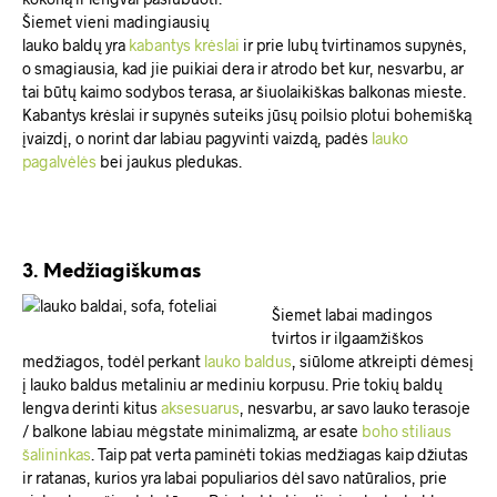
Šiemet vieni madingiausių
lauko baldų yra
kabantys krėslai
ir prie lubų tvirtinamos supynės,
o smagiausia, kad jie puikiai dera ir atrodo bet kur, nesvarbu, ar
tai būtų kaimo sodybos terasa, ar šiuolaikiškas balkonas mieste.
Kabantys krėslai ir supynės suteiks jūsų poilsio plotui bohemišką
įvaizdį, o norint dar labiau pagyvinti vaizdą, padės
lauko
pagalvėlės
bei jaukus pledukas.
3. Medžiagiškumas
Šiemet labai madingos
tvirtos ir ilgaamžiškos
medžiagos, todėl perkant
lauko baldus
, siūlome atkreipti dėmesį
į lauko baldus metaliniu ar mediniu korpusu. Prie tokių baldų
lengva derinti kitus
aksesuarus
, nesvarbu, ar savo lauko terasoje
/ balkone labiau mėgstate minimalizmą, ar esate
boho stiliaus
šalininkas
. Taip pat verta paminėti tokias medžiagas kaip džiutas
ir ratanas, kurios yra labai populiarios dėl savo natūralios, prie