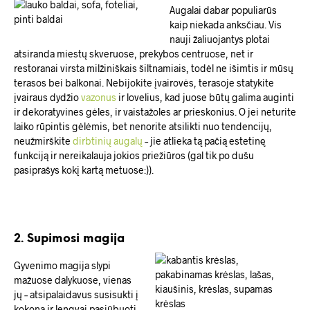
Augalai dabar populiarūs
kaip niekada anksčiau. Vis
nauji žaliuojantys plotai
atsiranda miestų skveruose, prekybos centruose, net ir
restoranai virsta milžiniškais šiltnamiais, todėl ne išimtis ir mūsų
terasos bei balkonai. Nebijokite įvairovės, terasoje statykite
įvairaus dydžio
vazonus
ir lovelius, kad juose būtų galima auginti
ir dekoratyvines gėles, ir vaistažoles ar prieskonius. O jei neturite
laiko rūpintis gėlėmis, bet nenorite atsilikti nuo tendencijų,
neužmirškite
dirbtinių augalų
– jie atlieka tą pačią estetinę
funkciją ir nereikalauja jokios priežiūros (gal tik po dušu
pasiprašys kokį kartą metuose:)).
2. Supimosi magija
Gyvenimo magija slypi
mažuose dalykuose, vienas
jų – atsipalaidavus susisukti į
kokoną ir lengvai pasiūbuoti.