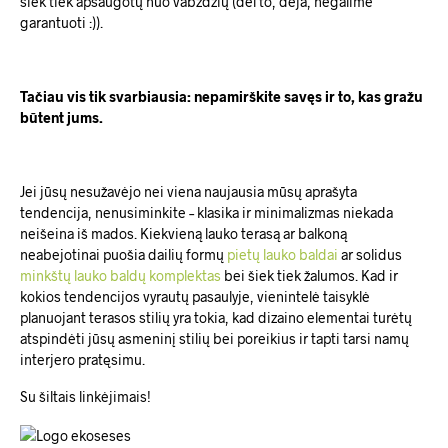
šiek tiek apsaugotų nuo vabzdžių (dėl to, deja, negalime
garantuoti :)).
Tačiau vis tik svarbiausia: nepamirškite savęs ir to, kas gražu
būtent jums.
Jei jūsų nesužavėjo nei viena naujausia mūsų aprašyta
tendencija, nenusiminkite – klasika ir minimalizmas niekada
neišeina iš mados. Kiekvieną lauko terasą ar balkoną
neabejotinai puošia dailių formų
pietų lauko baldai
ar solidus
minkštų lauko baldų komplektas
bei šiek tiek žalumos. Kad ir
kokios tendencijos vyrautų pasaulyje, vienintelė taisyklė
planuojant terasos stilių yra tokia, kad dizaino elementai turėtų
atspindėti jūsų asmeninį stilių bei poreikius ir tapti tarsi namų
interjero pratęsimu.
Su šiltais linkėjimais!