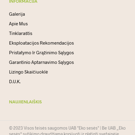
INFORMACIJA
Galerija
Apie Mus
Tinklaraštis
Eksploatacijos Rekomendacijos
Pristatymo Ir Grąžinimo Sąlygos
Garantinio Aptarnavimo Sąlygos
Lizingo Skaičiuoklė
D.U.K.
NAUJIENLAIŠKIS
© 2023 Visos teisės saugomos UAB "Eko sesės" | Be UAB „Eko
sesės“ sutikimo draudžiama kopijuoti ir platinti svetainėje