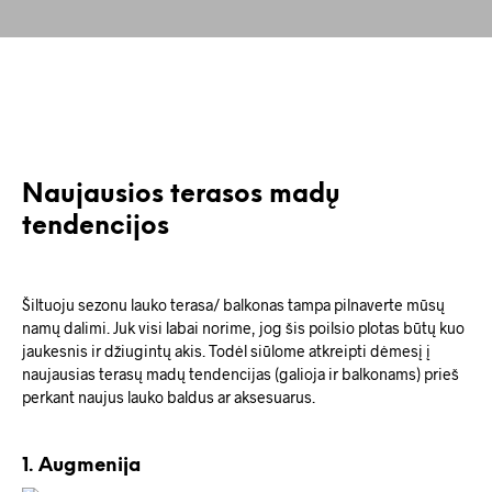
Naujausios terasos madų
tendencijos
Šiltuoju sezonu lauko terasa/ balkonas tampa pilnaverte mūsų
namų dalimi. Juk visi labai norime, jog šis poilsio plotas būtų kuo
jaukesnis ir džiugintų akis. Todėl siūlome atkreipti dėmesį į
naujausias terasų madų tendencijas (galioja ir balkonams) prieš
perkant naujus lauko baldus ar aksesuarus.
1. Augmenija