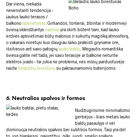
Dar viena, niekada
nesenstanti tendencija –
jaukus lauko terasos /
balkono
apšvietimas
. Girliandos, toršerai, žibintai ir modernieji
šviesą skleidžiantys
vazonai
yra skirti būtent tam, kad lauko
erdvės apšvietimas būtų malonus ir sukurtų magišką atmosferą,
o vakarais norėtųsi kuo daugiau laiko praleisti gryname ore,
išsitiesus ant savo patogių
lauko baldų
. Mėgautis romantiška
šviesa galite net tada, jei savo terasoje ar balkone neturite
elektros įvado – tai jokia ne problema, nes mūsų parduotuvėje
rasite
belaidžių šviestuvų
su pakraunamomis baterijomis.
6. Neutralios spalvos ir formos
Nudžiuginsime minimalizmo
gerbėjus – šiais metais lauko
baldų pasaulyje ir vėl
dominuoja neutralios spalvos bei subtilios formos. Taip yra dėl
to, jog blankesni, pavyzdžiui, pilki, juodi, smėlio spalvos