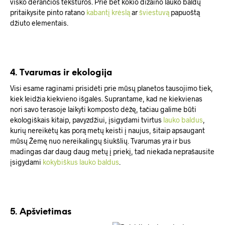
visko derančios tekstūros. Prie bet kokio dizaino lauko baldų
pritaikysite pinto ratano
kabantį krėslą
ar
šviestuvą
papuoštą
džiuto elementais.
4. Tvarumas ir ekologija
Visi esame raginami prisidėti prie mūsų planetos tausojimo tiek,
kiek leidžia kiekvieno išgalės. Suprantame, kad ne kiekvienas
nori savo terasoje laikyti komposto dėžę, tačiau galime būti
ekologiškais kitaip, pavyzdžiui, įsigydami tvirtus
lauko baldus
,
kurių nereikėtų kas porą metų keisti į naujus, šitaip apsaugant
mūsų Žemę nuo nereikalingų šiukšlių. Tvarumas yra ir bus
madingas dar daug daug metų į priekį, tad niekada neprašausite
įsigydami
kokybiškus lauko baldus
.
5. Apšvietimas