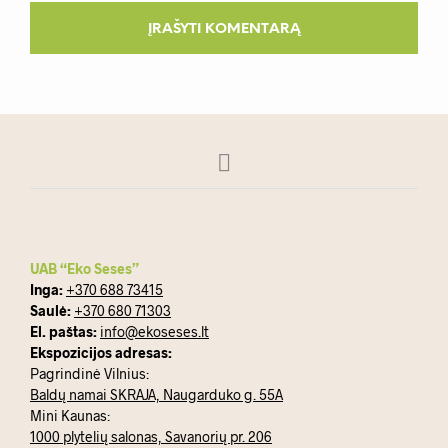
UAB “Eko Seses”
Inga:
+370 688 73415
Saulė:
+370 680 71303
El. paštas:
info@ekoseses.lt
Ekspozicijos adresas:
Pagrindinė Vilnius:
Baldų namai SKRAJA, Naugarduko g. 55A
Mini Kaunas:
1000 plytelių salonas, Savanorių pr. 206