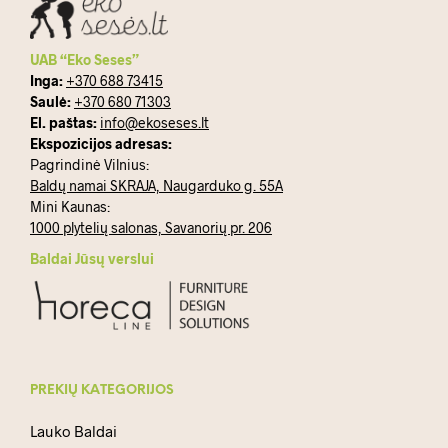
UAB “Eko Seses”
Inga:
+370 688 73415
Saulė:
+370 680 71303
El. paštas:
info@ekoseses.lt
Ekspozicijos adresas:
Pagrindinė Vilnius:
Baldų namai SKRAJA, Naugarduko g. 55A
Mini Kaunas:
1000 plytelių salonas, Savanorių pr. 206
Baldai Jūsų verslui
PREKIŲ KATEGORIJOS
Lauko Baldai