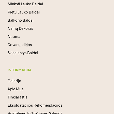
Minkšti Lauko Baldai
Pietų Lauko Baldai
Balkono Baldai
Namų Dekoras
Nuoma
Dovanų Idėjos
Šviečiantys Baldai
INFORMACIJA
Galerija
Apie Mus
Tinklaraštis
Eksploatacijos Rekomendacijos
Pristatymo Ir Grąžinimo Sąlygos