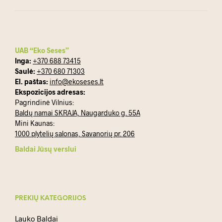
UAB “Eko Seses”
Inga:
+370 688 73415
Saulė:
+370 680 71303
El. paštas:
info@ekoseses.lt
Ekspozicijos adresas:
Pagrindinė Vilnius:
Baldų namai SKRAJA, Naugarduko g. 55A
Mini Kaunas:
1000 plytelių salonas, Savanorių pr. 206
Baldai Jūsų verslui
PREKIŲ KATEGORIJOS
Lauko Baldai