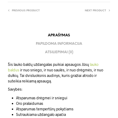
PREVIOUS PRODUCT
NEXT PRODUCT
APRAŠYMAS
PAPILDOMA INFORMACIJA
ATSILIEPIMAI (0)
Šis lauko baldų uždangalas puikiai apsaugos Jūsų
lauko
baldus
ir nuo sniego, ir nuo saulės, ir nuo drėgmės, ir nuo
dulkių. Tai dvisluoksnis audinys, kuris gražiai atrodo ir
suteikia reikiamą apsaugą.
Savybės:
Atsparumas drėgmei ir sniegui
Oro pralaidumas
Atsparumas tempertūrų pokyčiams
Sutraukiama uždangalo apačia