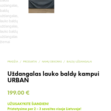
PRADŽIA
/
PRODUKTAI
/
NAMŲ DEKORAS
/
BALDŲ UŽDANGALAI
Uždangalas lauko baldų kampui
URBAN
199.00
€
UŽSISAKYKITE ŠIANDIEN!
Pristatysime per 2 – 3 savaites visoje Lietuvoje!