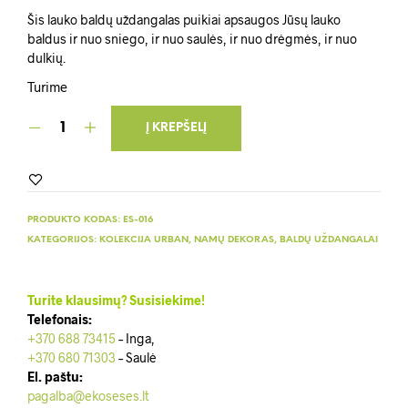
Šis lauko baldų uždangalas puikiai apsaugos Jūsų lauko
baldus ir nuo sniego, ir nuo saulės, ir nuo drėgmės, ir nuo
dulkių.
Turime
Į KREPŠELĮ
PRODUKTO KODAS:
ES-016
KATEGORIJOS:
KOLEKCIJA URBAN
,
NAMŲ DEKORAS
,
BALDŲ UŽDANGALAI
Turite klausimų? Susisiekime!
Telefonais:
+370 688 73415
– Inga,
+370 680 71303
– Saulė
El. paštu:
pagalba@ekoseses.lt