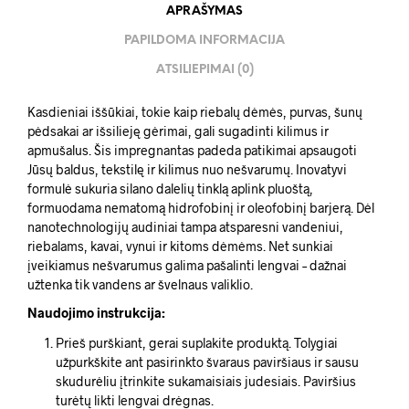
APRAŠYMAS
PAPILDOMA INFORMACIJA
ATSILIEPIMAI (0)
Kasdieniai iššūkiai, tokie kaip riebalų dėmės, purvas, šunų
pėdsakai ar išsilieję gėrimai, gali sugadinti kilimus ir
apmušalus. Šis impregnantas padeda patikimai apsaugoti
Jūsų baldus, tekstilę ir kilimus nuo nešvarumų. Inovatyvi
formulė sukuria silano dalelių tinklą aplink pluoštą,
formuodama nematomą hidrofobinį ir oleofobinį barjerą. Dėl
nanotechnologijų audiniai tampa atsparesni vandeniui,
riebalams, kavai, vynui ir kitoms dėmėms. Net sunkiai
įveikiamus nešvarumus galima pašalinti lengvai – dažnai
užtenka tik vandens ar švelnaus valiklio.
Naudojimo instrukcija:
Prieš purškiant, gerai suplakite produktą. Tolygiai
užpurkškite ant pasirinkto švaraus paviršiaus ir sausu
skudurėliu įtrinkite sukamaisiais judesiais. Paviršius
turėtų likti lengvai drėgnas.