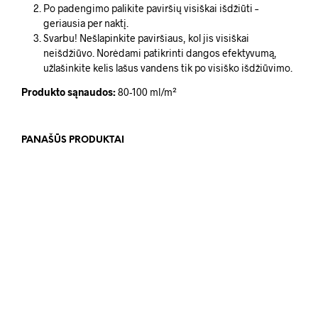
Po padengimo palikite paviršių visiškai išdžiūti –
geriausia per naktį.
Svarbu! Nešlapinkite paviršiaus, kol jis visiškai
neišdžiūvo. Norėdami patikrinti dangos efektyvumą,
užlašinkite kelis lašus vandens tik po visiško išdžiūvimo.
Produkto sąnaudos:
80-100 ml/m²
PANAŠŪS PRODUKTAI
Original
Current
1,499.00
€
1,394.00
€
price
price
1,399.00
€
PASIRINKTI SAVYBES
This
was:
is:
product
DAUGIAU
1,499.00 €.
1,394.00 €.
has
multiple
variants.