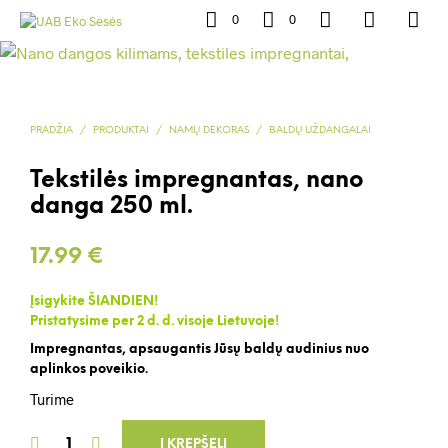
0
0
PRADŽIA
/
PRODUKTAI
/
NAMŲ DEKORAS
/
BALDŲ UŽDANGALAI
Tekstilės impregnantas, nano
danga 250 ml.
17.99
€
Įsigykite ŠIANDIEN!
Pristatysime per 2 d. d. visoje Lietuvoje!
Impregnantas, apsaugantis Jūsų baldų audinius nuo
aplinkos poveikio.
Turime
Į KREPŠELĮ