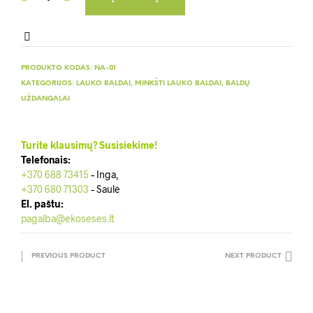
PRODUKTO KODAS:
NA-01
KATEGORIJOS:
LAUKO BALDAI
,
MINKŠTI LAUKO BALDAI
,
BALDŲ
UŽDANGALAI
Turite klausimų? Susisiekime!
Telefonais:
+370 688 73415
– Inga,
+370 680 71303
– Saulė
El. paštu:
pagalba@ekoseses.lt
PREVIOUS PRODUCT
NEXT PRODUCT