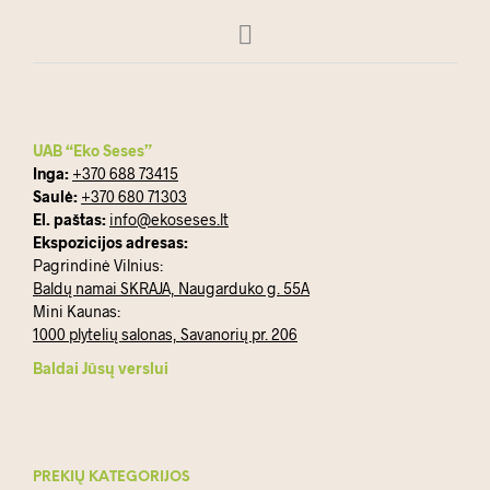
options
may
be
chosen
on
the
product
UAB “Eko Seses”
page
Inga:
+370 688 73415
Saulė:
+370 680 71303
El. paštas:
info@ekoseses.lt
Ekspozicijos adresas:
Pagrindinė Vilnius:
Baldų namai SKRAJA, Naugarduko g. 55A
Mini Kaunas:
1000 plytelių salonas, Savanorių pr. 206
Baldai Jūsų verslui
PREKIŲ KATEGORIJOS