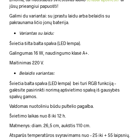
jūsų prieangiui papuošti!
Galimi du variantai: su įprastu laidu arba belaidis su
pakraunama ličio jonų baterija.
Variantas su laidu:
Šviečia šilta balta spalva (LED lempa).
Galingumas 16 W, naudingumo klasė A+.
Maitinimas 220 V.
Belaidis variantas:
Šviečia balta spalva (LED lempa) bei turi RGB funkciją –
galėsite pasirinkti norimą apšvietimo spalvą iš gausybės
spalvų gamos.
Valdomas nuotoliniu būdu pultelio pagalba.
Švietimo laikas nuo 8 iki 12 h.
Matmenys: diam. 26,5 cm, aukštis 110 cm.
Atsparūs temperatūros svyravimams nuo – 25 iki + 55 laipsnių.