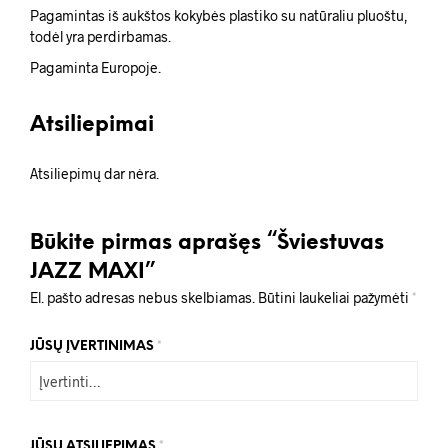
Pagamintas iš aukštos kokybės plastiko su natūraliu pluoštu,
todėl yra perdirbamas.
Pagaminta Europoje.
Atsiliepimai
Atsiliepimų dar nėra.
Būkite pirmas aprašęs “Šviestuvas
JAZZ MAXI”
El. pašto adresas nebus skelbiamas.
Būtini laukeliai pažymėti
*
JŪSŲ ĮVERTINIMAS
*
JŪSŲ ATSILIEPIMAS
*