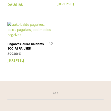
Į KREPŠELĮ
DAUGIAU
Pagalvės lauko baldams
SOČIAI PAILSĖK
399.00
€
Į KREPŠELĮ