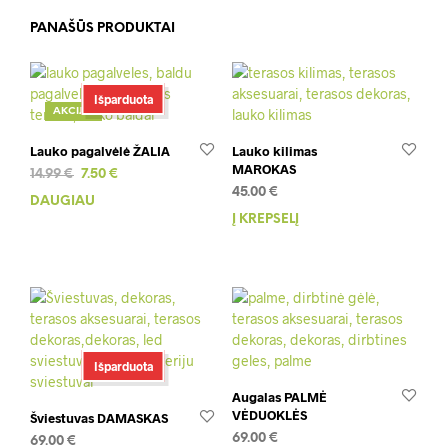
PANAŠŪS PRODUKTAI
Išparduota
AKCIJA!
Lauko pagalvėlė ŽALIA
Lauko kilimas
MAROKAS
Original
Current
14.99
€
7.50
€
price
price
45.00
€
DAUGIAU
was:
is:
Į KREPŠELĮ
14.99 €.
7.50 €.
Išparduota
Augalas PALMĖ
VĖDUOKLĖS
Šviestuvas DAMASKAS
69.00
€
69.00
€