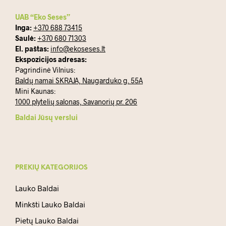
UAB “Eko Seses”
Inga:
+370 688 73415
Saulė:
+370 680 71303
El. paštas:
info@ekoseses.lt
Ekspozicijos adresas:
Pagrindinė Vilnius:
Baldų namai SKRAJA, Naugarduko g. 55A
Mini Kaunas:
1000 plytelių salonas, Savanorių pr. 206
Baldai Jūsų verslui
PREKIŲ KATEGORIJOS
Lauko Baldai
Minkšti Lauko Baldai
Pietų Lauko Baldai