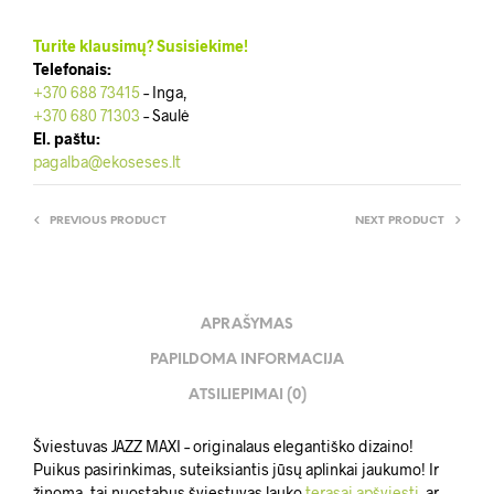
Turite klausimų? Susisiekime!
Telefonais:
+370 688 73415
– Inga,
+370 680 71303
– Saulė
El. paštu:
pagalba@ekoseses.lt
PREVIOUS PRODUCT
NEXT PRODUCT
APRAŠYMAS
PAPILDOMA INFORMACIJA
ATSILIEPIMAI (0)
Šviestuvas JAZZ MAXI – originalaus elegantiško dizaino!
Puikus pasirinkimas, suteiksiantis jūsų aplinkai jaukumo! Ir
žinoma, tai nuostabus šviestuvas lauko
terasai apšviesti
ar