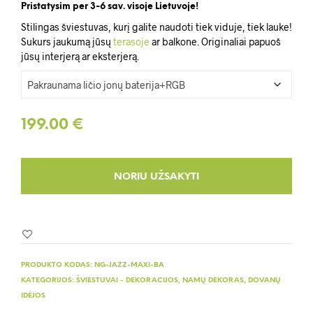
146.00 €
Pristatysim per 3-6 sav. visoje Lietuvoje!
Stilingas šviestuvas, kurį galite naudoti tiek viduje, tiek lauke!
through
Sukurs jaukumą jūsų
terasoje
ar balkone. Originaliai papuoš
199.00 €
jūsų interjerą ar eksterjerą.
199.00
€
PRODUKTO KODAS:
NG-JAZZ-MAXI-BA
KATEGORIJOS:
ŠVIESTUVAI - DEKORACIJOS
,
NAMŲ DEKORAS
,
DOVANŲ
IDĖJOS