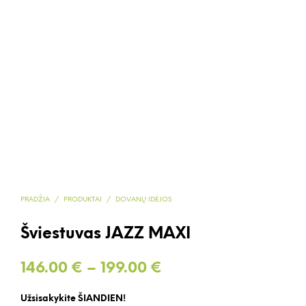
PRADŽIA
/
PRODUKTAI
/
DOVANŲ IDĖJOS
Šviestuvas JAZZ MAXI
Price
146.00
€
–
199.00
€
range:
Užsisakykite ŠIANDIEN!