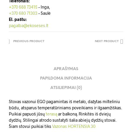
Telefonais:
+370 688 73415
– Inga,
+370 680 71303
– Saulė
El. paštu:
pagalba@ekoseses.lt
PREVIOUS PRODUCT
NEXT PRODUCT
APRAŠYMAS
PAPILDOMA INFORMACIJA
ATSILIEPIMAI (0)
Stovas vazonui EGO pagamintas iš metalo, dažytas milteliniu
būdu, atsparus temperatūriniams poveikiams ir ilgaamžiškas.
Puikiai papuoš jūsų
terasą
ar balkoną. Rinkitės iš dviejų
dydžių. Stilingai atrodo sustatyti šalia abiejų dydžių stovai.
Šiam stovui puikiai tiks
Vazonas HORTENSIA 30