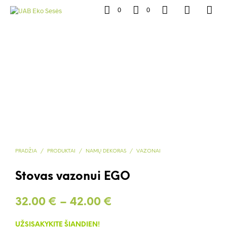
0
0
PRADŽIA
/
PRODUKTAI
/
NAMŲ DEKORAS
/
VAZONAI
Stovas vazonui EGO
Price
32.00
€
–
42.00
€
range:
UŽSISAKYKITE ŠIANDIEN!