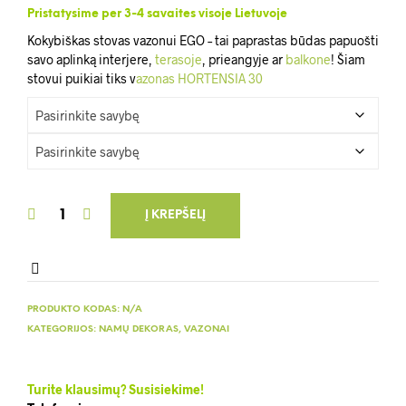
32.00 €
Pristatysime per 3-4 savaites visoje Lietuvoje
Kokybiškas stovas vazonui EGO – tai paprastas būdas papuošti
through
savo aplinką interjere,
terasoje
, prieangyje ar
balkone
! Šiam
42.00 €
stovui puikiai tiks v
azonas HORTENSIA 30
Į KREPŠELĮ
PRODUKTO KODAS:
N/A
KATEGORIJOS:
NAMŲ DEKORAS
,
VAZONAI
Turite klausimų? Susisiekime!