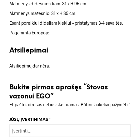
Matmenys didesnio: diam. 31 x H 95 cm.
Matmenys mažesnio: 31 x H 35 cm.
Esant poreikiui dideliam kiekiui – pristatymas 3-4 savaitės.
Pagaminta Europoje.
Atsiliepimai
Atsiliepimų dar nėra.
Būkite pirmas aprašęs “Stovas
vazonui EGO”
El. pašto adresas nebus skelbiamas.
Būtini laukeliai pažymėti
*
JŪSŲ ĮVERTINIMAS
*