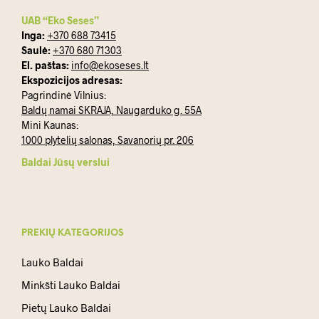
UAB “Eko Seses”
Inga:
+370 688 73415
Saulė:
+370 680 71303
El. paštas:
info@ekoseses.lt
Ekspozicijos adresas:
Pagrindinė Vilnius:
Baldų namai SKRAJA, Naugarduko g. 55A
Mini Kaunas:
1000 plytelių salonas, Savanorių pr. 206
Baldai Jūsų verslui
PREKIŲ KATEGORIJOS
Lauko Baldai
Minkšti Lauko Baldai
Pietų Lauko Baldai