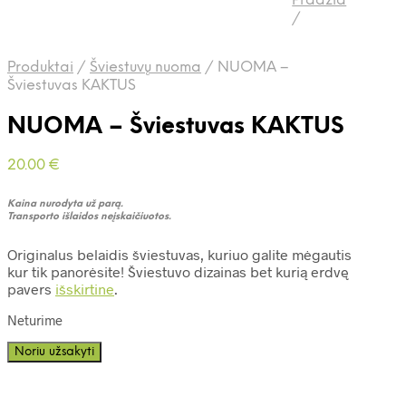
Pradžia
/
Produktai
/
Šviestuvų nuoma
/
NUOMA –
Šviestuvas KAKTUS
NUOMA – Šviestuvas KAKTUS
20.00
€
Kaina nurodyta už parą.
Transporto išlaidos neįskaičiuotos.
Originalus belaidis šviestuvas, kuriuo galite mėgautis
kur tik panorėsite! Šviestuvo dizainas bet kurią erdvę
pavers
išskirtine
.
Neturime