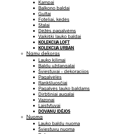
Kampai
Balkono baldai
Gultai
Foteliai, kėdės
Stalai
Dėžės pagalvėms
Vaikiški lauko baldai
KOLEKCIJA LOFT
KOLEKCIJA URBAN
Namų dekoras
Lauko kilimai
Baldų uždangalai
Šviestuvai – dekoracijos
Pagalvėlės
Rankšluosčiai
Pagalvės lauko baldams
Dirbtiniai augalai
Vazonai
Laistytuvai
DOVANŲ IDĖJOS
Nuoma
Lauko baldų nuoma
Šviestuvų nuoma