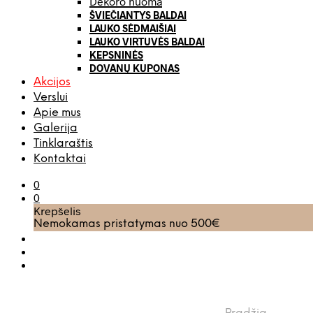
Dekoro nuoma
ŠVIEČIANTYS BALDAI
LAUKO SĖDMAIŠIAI
LAUKO VIRTUVĖS BALDAI
KEPSNINĖS
DOVANŲ KUPONAS
Akcijos
Verslui
Apie mus
Galerija
Tinklaraštis
Kontaktai
0
0
Krepšelis
Nemokamas pristatymas nuo 500€