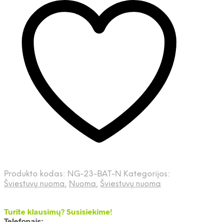
Produkto kodas:
NG-23-BAT-N
Kategorijos:
Šviestuvų nuoma
,
Nuoma
,
Šviestuvų nuoma
Turite klausimų? Susisiekime!
Telefonais: