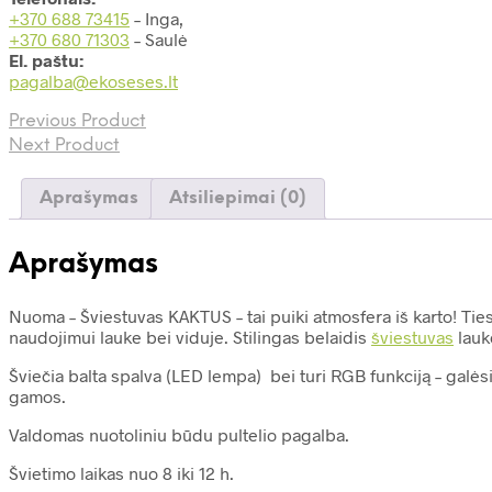
+370 688 73415
– Inga,
+370 680 71303
– Saulė
El. paštu:
pagalba@ekoseses.lt
Previous Product
Next Product
Aprašymas
Atsiliepimai (0)
Aprašymas
Nuoma – Šviestuvas KAKTUS – tai puiki atmosfera iš karto! Tiesi
naudojimui lauke bei viduje. Stilingas belaidis
šviestuvas
lauko
Šviečia balta spalva (LED lempa) bei turi RGB funkciją – galės
gamos.
Valdomas nuotoliniu būdu pultelio pagalba.
Švietimo laikas nuo 8 iki 12 h.