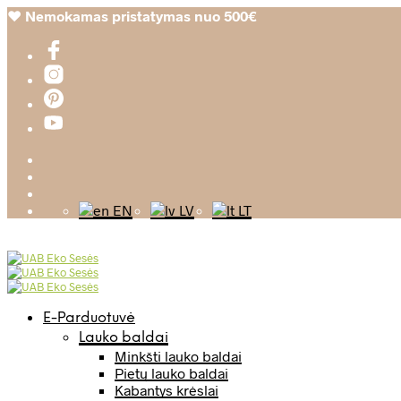
❤️
Nemokamas pristatymas nuo 500€
EN
LV
LT
E-Parduotuvė
Lauko baldai
Minkšti lauko baldai
Pietų lauko baldai
Kabantys krėslai