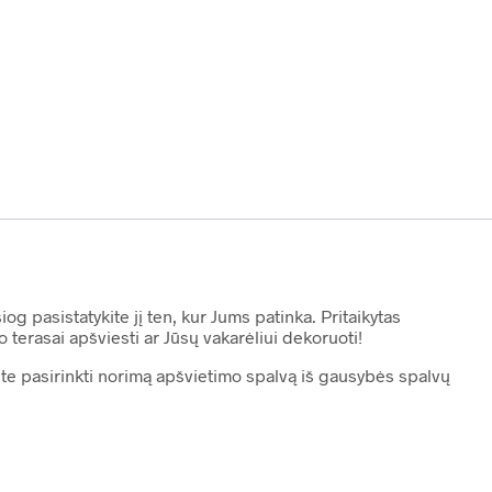
og pasistatykite jį ten, kur Jums patinka. Pritaikytas
 terasai apšviesti ar Jūsų vakarėliui dekoruoti!
ite pasirinkti norimą apšvietimo spalvą iš gausybės spalvų