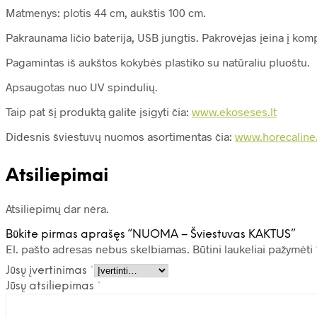
Matmenys: plotis 44 cm, aukštis 100 cm.
Pakraunama ličio baterija, USB jungtis. Pakrovėjas įeina į komp
Pagamintas iš aukštos kokybės plastiko su natūraliu pluoštu.
Apsaugotas nuo UV spindulių.
Taip pat šį produktą galite įsigyti čia:
www.ekoseses.lt
Didesnis šviestuvų nuomos asortimentas čia:
www.horecaline.
Atsiliepimai
Atsiliepimų dar nėra.
Būkite pirmas aprašęs “NUOMA – Šviestuvas KAKTUS”
El. pašto adresas nebus skelbiamas.
Būtini laukeliai pažymėti
Jūsų įvertinimas
*
Jūsų atsiliepimas
*