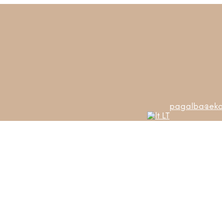
pagalba@ekos
LT