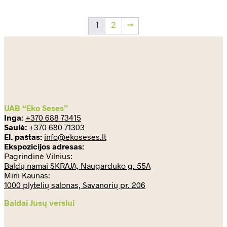
1
2
→
UAB “Eko Seses”
Inga:
+370 688 73415
Saulė:
+370 680 71303
El. paštas:
info@ekoseses.lt
Ekspozicijos adresas:
Pagrindinė Vilnius:
Baldų namai SKRAJA, Naugarduko g. 55A
Mini Kaunas:
1000 plytelių salonas, Savanorių pr. 206
Baldai Jūsų verslui