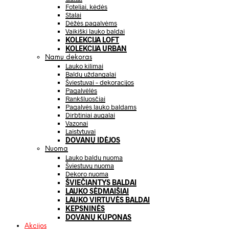
Foteliai, kėdės
Stalai
Dėžės pagalvėms
Vaikiški lauko baldai
KOLEKCIJA LOFT
KOLEKCIJA URBAN
Namų dekoras
Lauko kilimai
Baldų uždangalai
Šviestuvai – dekoracijos
Pagalvėlės
Rankšluosčiai
Pagalvės lauko baldams
Dirbtiniai augalai
Vazonai
Laistytuvai
DOVANŲ IDĖJOS
Nuoma
Lauko baldų nuoma
Šviestuvų nuoma
Dekoro nuoma
ŠVIEČIANTYS BALDAI
LAUKO SĖDMAIŠIAI
LAUKO VIRTUVĖS BALDAI
KEPSNINĖS
DOVANŲ KUPONAS
Akcijos