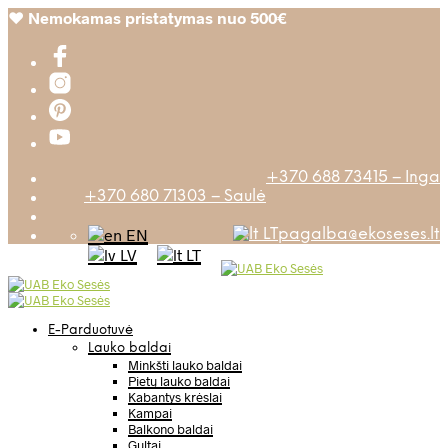
❤️
Nemokamas pristatymas nuo 500€
+370 688 73415 – Inga
+370 680 71303 – Saulė
EN
LT
pagalba@ekoseses.lt
LV
LT
E-Parduotuvė
Lauko baldai
Minkšti lauko baldai
Pietų lauko baldai
Kabantys krėslai
Kampai
Balkono baldai
Gultai