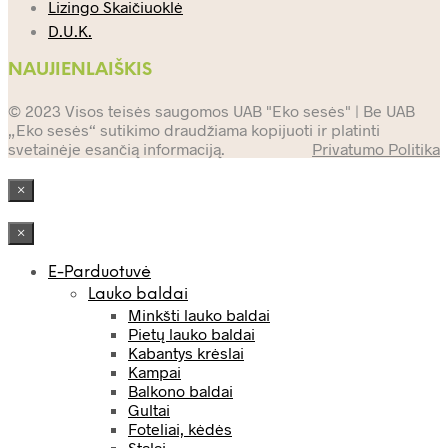
Lizingo Skaičiuoklė
D.U.K.
NAUJIENLAIŠKIS
© 2023 Visos teisės saugomos UAB "Eko sesės" | Be UAB
„Eko sesės“ sutikimo draudžiama kopijuoti ir platinti
svetainėje esančią informaciją.
Privatumo Politika
×
×
E-Parduotuvė
Lauko baldai
Minkšti lauko baldai
Pietų lauko baldai
Kabantys krėslai
Kampai
Balkono baldai
Gultai
Foteliai, kėdės
Stalai