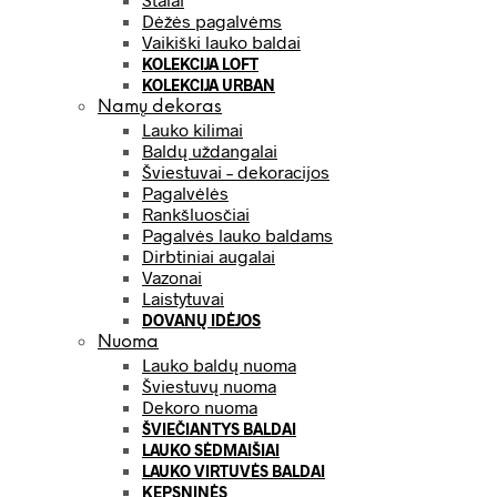
Dėžės pagalvėms
Vaikiški lauko baldai
KOLEKCIJA LOFT
KOLEKCIJA URBAN
Namų dekoras
Lauko kilimai
Baldų uždangalai
Šviestuvai – dekoracijos
Pagalvėlės
Rankšluosčiai
Pagalvės lauko baldams
Dirbtiniai augalai
Vazonai
Laistytuvai
DOVANŲ IDĖJOS
Nuoma
Lauko baldų nuoma
Šviestuvų nuoma
Dekoro nuoma
ŠVIEČIANTYS BALDAI
LAUKO SĖDMAIŠIAI
LAUKO VIRTUVĖS BALDAI
KEPSNINĖS