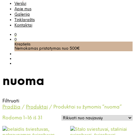
Verslui
Apie mus
Galerija
Tinklaraštis
Kontaktai
0
0
Krepšelis
Nemokamas pristatymas nuo 500€
nuoma
Filtruoti
Pradžia
/
Produktai
/
Produktai su žymomis “nuoma”
Rūšiuojama
Rodoma 1–16 iš 31
pagal
naujausią