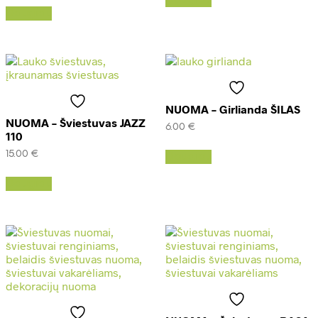
Daugiau
NUOMA – Girlianda ŠILAS
NUOMA – Šviestuvas JAZZ
6.00
€
110
15.00
€
Daugiau
Daugiau