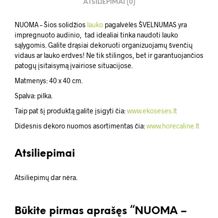
ATSILIEPIMAI (0)
NUOMA – Šios solidžios
lauko
pagalvėlės ŠVELNUMAS yra
impregnuoto audinio, tad idealiai tinka naudoti lauko
sąlygomis. Galite drąsiai dekoruoti organizuojamų švenčių
vidaus ar lauko erdves! Ne tik stilingos, bet ir garantuojančios
patogų įsitaisymą įvairiose situacijose.
Matmenys: 40 x 40 cm.
Spalva: pilka.
Taip pat šį produktą galite įsigyti čia:
www.ekoseses.lt
Didesnis dekoro nuomos asortimentas čia:
www.horecaline.lt
Atsiliepimai
Atsiliepimų dar nėra.
Būkite pirmas aprašęs “NUOMA –