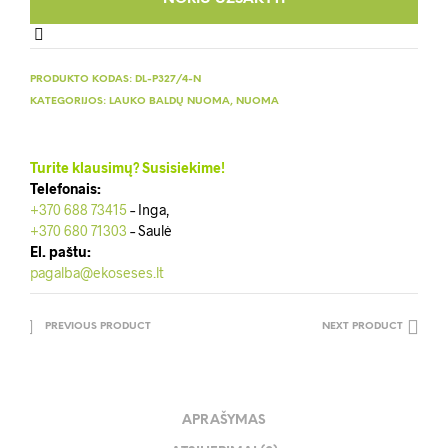
PRODUKTO KODAS:
DL-P327/4-N
KATEGORIJOS:
LAUKO BALDŲ NUOMA
,
NUOMA
Turite klausimų? Susisiekime!
Telefonais:
+370 688 73415
– Inga,
+370 680 71303
– Saulė
El. paštu:
pagalba@ekoseses.lt
PREVIOUS PRODUCT
NEXT PRODUCT
APRAŠYMAS