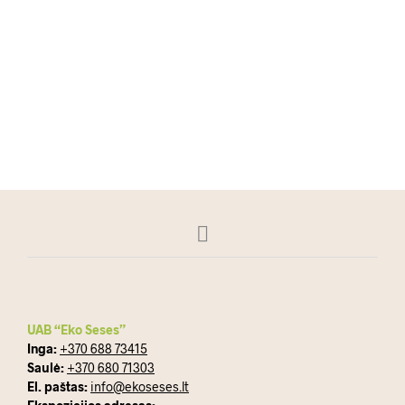
DAUGIAU
UAB “Eko Seses”
Inga:
+370 688 73415
Saulė:
+370 680 71303
El. paštas:
info@ekoseses.lt