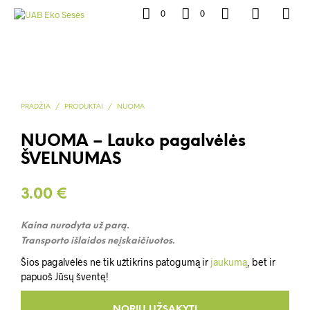
0
0
PRADŽIA
/
PRODUKTAI
/
NUOMA
NUOMA – Lauko pagalvėlės
ŠVELNUMAS
3.00
€
Kaina nurodyta už parą.
Transporto išlaidos neįskaičiuotos.
Šios pagalvėlės ne tik užtikrins patogumą ir
jaukumą
, bet ir
papuoš Jūsų šventę!