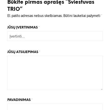
Būkite pirmas aprašęs “Šviestuvas
TRIO”
El. pašto adresas nebus skelbiamas.
Būtini laukeliai pažymėti
*
JŪSŲ ĮVERTINIMAS
*
JŪSŲ ATSILIEPIMAS
*
PAVADINIMAS
*