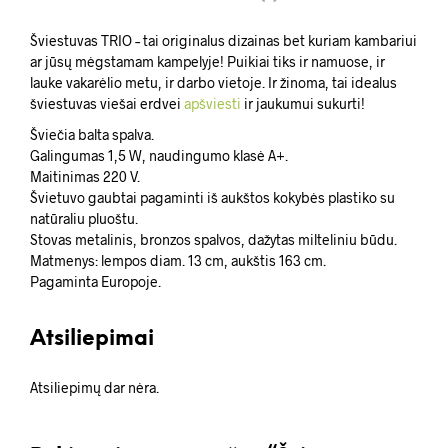
Šviestuvas TRIO – tai originalus dizainas bet kuriam kambariui
ar jūsų mėgstamam kampelyje! Puikiai tiks ir namuose, ir
lauke vakarėlio metu, ir darbo vietoje. Ir žinoma, tai idealus
šviestuvas viešai erdvei
apšviesti
ir jaukumui sukurti!
Šviečia balta spalva.
Galingumas 1,5 W, naudingumo klasė A+.
Maitinimas 220 V.
Švietuvo gaubtai pagaminti iš aukštos kokybės plastiko su
natūraliu pluoštu.
Stovas metalinis, bronzos spalvos, dažytas milteliniu būdu.
Matmenys: lempos diam. 13 cm, aukštis 163 cm.
Pagaminta Europoje.
Atsiliepimai
Atsiliepimų dar nėra.