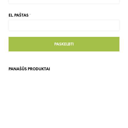
EL. PAŠTAS
*
PANAŠŪS PRODUKTAI
69.00
€
29.00
€
Į KREPŠELĮ