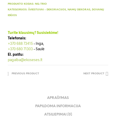
PRODUKTO KODAS:
NG-TRIO
KATEGORIJOS:
ŠVIESTUVAI - DEKORACIJOS
,
NAMŲ DEKORAS
,
DOVANŲ
IDĖJOS
Turite klausimų? Susisiekime!
Telefonais:
+370 688 73415
– Inga,
+370 680 71303
– Saulė
El. paštu:
pagalba@ekoseses.lt
PREVIOUS PRODUCT
NEXT PRODUCT
APRAŠYMAS
PAPILDOMA INFORMACIJA
ATSILIEPIMAI (0)