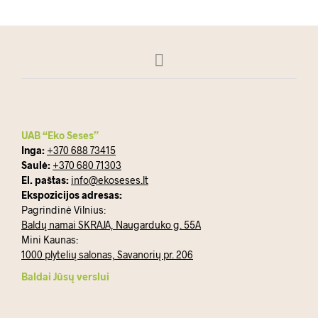
UAB “Eko Seses”
Inga:
+370 688 73415
Saulė:
+370 680 71303
El. paštas:
info@ekoseses.lt
Ekspozicijos adresas:
Pagrindinė Vilnius:
Baldų namai SKRAJA, Naugarduko g. 55A
Mini Kaunas:
1000 plytelių salonas, Savanorių pr. 206
Baldai Jūsų verslui