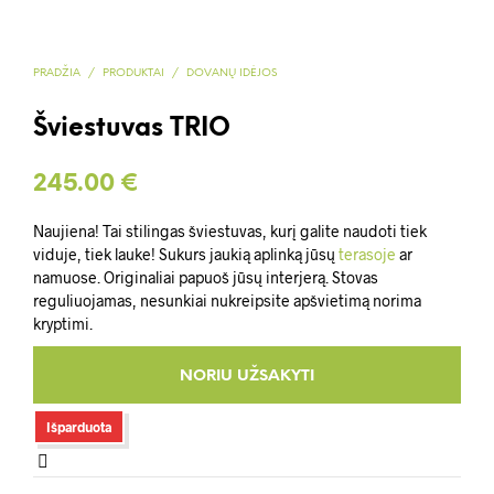
PRADŽIA
/
PRODUKTAI
/
DOVANŲ IDĖJOS
Šviestuvas TRIO
245.00
€
Naujiena! Tai stilingas šviestuvas, kurį galite naudoti tiek
viduje, tiek lauke! Sukurs jaukią aplinką jūsų
terasoje
ar
namuose. Originaliai papuoš jūsų interjerą. Stovas
reguliuojamas, nesunkiai nukreipsite apšvietimą norima
kryptimi.
Išparduota