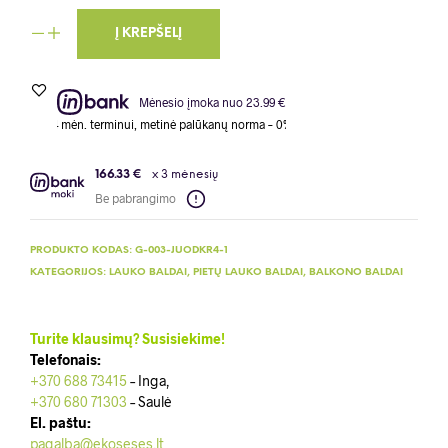
Į KREPŠELĮ
Mėnesio įmoka nuo 23.99 €
. terminui, metinė palūkanų norma – 0%, sutarties sudarymo mokestis – 1%, sutartie
166.33 €
x 3 mėnesių
Be pabrangimo
PRODUKTO KODAS:
G-003-JUODKR4-1
KATEGORIJOS:
LAUKO BALDAI
,
PIETŲ LAUKO BALDAI
,
BALKONO BALDAI
Turite klausimų? Susisiekime!
Telefonais:
+370 688 73415
– Inga,
+370 680 71303
– Saulė
El. paštu:
pagalba@ekoseses.lt