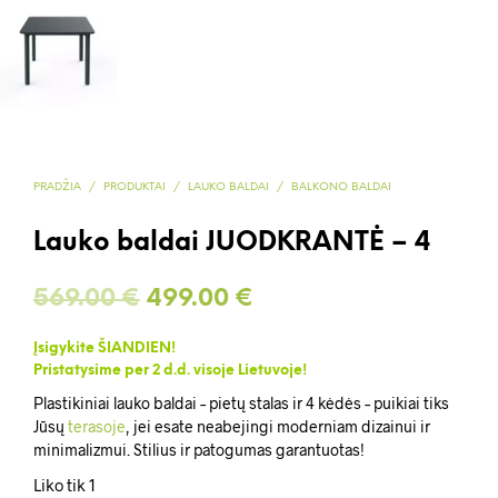
PRADŽIA
/
PRODUKTAI
/
LAUKO BALDAI
/
BALKONO BALDAI
Lauko baldai JUODKRANTĖ – 4
Original
Current
569.00
€
499.00
€
price
price
Įsigykite ŠIANDIEN!
was:
is:
Pristatysime per 2 d.d. visoje Lietuvoje!
Plastikiniai lauko baldai – pietų stalas ir 4 kėdės – puikiai tiks
569.00 €.
499.00 €.
Jūsų
terasoje
, jei esate neabejingi moderniam dizainui ir
minimalizmui. Stilius ir patogumas garantuotas!
Liko tik 1