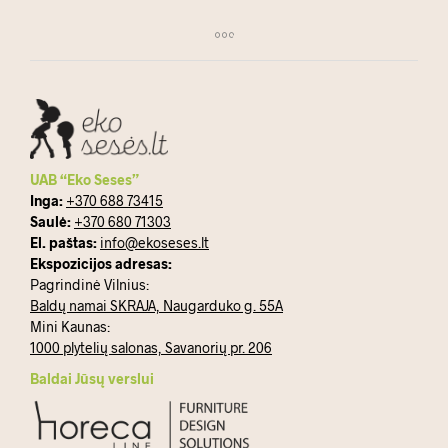
UAB “Eko Seses”
Inga:
+370 688 73415
Saulė:
+370 680 71303
El. paštas:
info@ekoseses.lt
Ekspozicijos adresas:
Pagrindinė Vilnius:
Baldų namai SKRAJA, Naugarduko g. 55A
Mini Kaunas:
1000 plytelių salonas, Savanorių pr. 206
Baldai Jūsų verslui