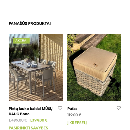
PANAŠŪS PRODUKTAI
AKCIJA!
Pietų lauko baldai MŪSŲ
Pufas
DAUG Bono
119.00
€
Original
Current
1,499.00
€
1,394.00
€
Į KREPŠELĮ
price
price
PASIRINKTI SAVYBES
This