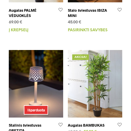
Augalas PALMĖ
Stalo šviestuvas IBIZA
VĖDUOKLĖS
MINI
69.00
€
45.00
€
Į KREPŠELĮ
PASIRINKTI SAVYBES
This
prod
has
mult
varia
AKCIJA!
The
opti
may
be
chos
on
the
prod
Išparduota
pag
Stalinis šviestuvas
Augalas BAMBUKAS
GRETITA