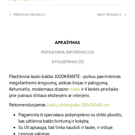
PREVIOUS PRODUCT
NEXT PRODUCT
APRAŠYMAS
PAPILDOMA INFORMACIJA
ATSILIEPIMAI (0)
Plastikiniai lauko baldai JUODKRANTĖ – puikus pasirinkimas
mėgstantiems lengvumą, aiškias linijas ir patogumą.
Keturvietis, modernaus dizaino
stalas
ir 4 kėdės prisitaiko
prie įvairaus stiliaus eksterjero ar interjero.
Rekomenduojamas
baldų uždangalas 200x180x80 cm.
Pagaminta iš specialaus polipropileno su stiklo pluoštu,
kas užtikrina baldo tvirtumą ir kokybę.
Su UV apsauga, tad tinka naudoti ir lauke, ir viduje.
Lengvai valomas.