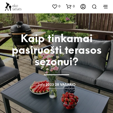
0
0
Kaip tinkamai
pasiruošti terasos
sezonui?
Data
2023 28 VASARIO