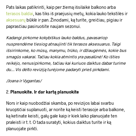
Pats laikas patikrinti, kaip per žiemą išsilaikė balkono arba
terasos baldai
, kas tiks iš praėjusių metų, kokia lauko tekstilės ir
aksesuarų
būklė ir pan. Žinodami, ką turite, greičiau, pigiau ir
paprasčiau pasiruošite naujam sezonui.
Kadangi pirkome kokybiškus lauko baldus, pavasariop
nusprendėme tiesiog atnaujinti tik terasos aksesuarus. Taigi
išsirinkome, ko mūsų, manymu, trūko, ir džiaugėmės, kokie bus
smagūs vakarai. Tačiau kokia atmintis yra pasalūnė! Ko išties
reikėjo, nenusipirkome, tačiau kai kuriuos daiktus dabar turime
du… Vis dėlto reviziją turėjome padaryti prieš pirkdami.
/Joana ir Vygantas/
2.
Planuokite. Ir dar kartą planuokite
Nors ir kaip nuobodžiai skamba, po revizijos labai svarbu
kruopščiai suplanuoti, ar norite ką keisti terasoje arba balkone,
ką ketinate keisti, galų gale kaip ir kiek laiko planuojate ten
praleisti ir t. t. O tada surašyti, kokius daiktus turite ir ką
planuojate pirkti.