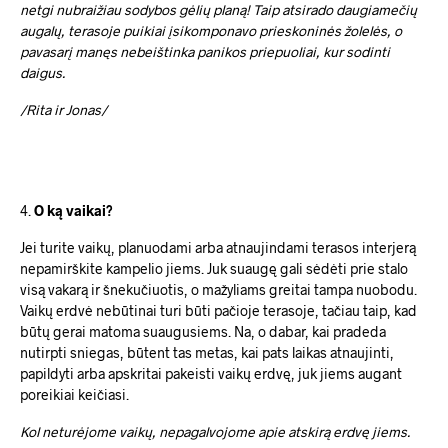
netgi nubraižiau sodybos gėlių planą! Taip atsirado daugiamečių
augalų, terasoje puikiai įsikomponavo prieskoninės žolelės, o
pavasarį manęs nebeištinka panikos priepuoliai, kur sodinti
daigus.
/Rita ir Jonas/
4.
O ką vaikai?
Jei turite vaikų, planuodami arba atnaujindami terasos interjerą
nepamirškite kampelio jiems. Juk suaugę gali sėdėti prie stalo
visą vakarą ir šnekučiuotis, o mažyliams greitai tampa nuobodu.
Vaikų erdvė nebūtinai turi būti pačioje terasoje, tačiau taip, kad
būtų gerai matoma suaugusiems. Na, o dabar, kai pradeda
nutirpti sniegas, būtent tas metas, kai pats laikas atnaujinti,
papildyti arba apskritai pakeisti vaikų erdvę, juk jiems augant
poreikiai keičiasi.
Kol neturėjome vaikų, nepagalvojome apie atskirą erdvę jiems.