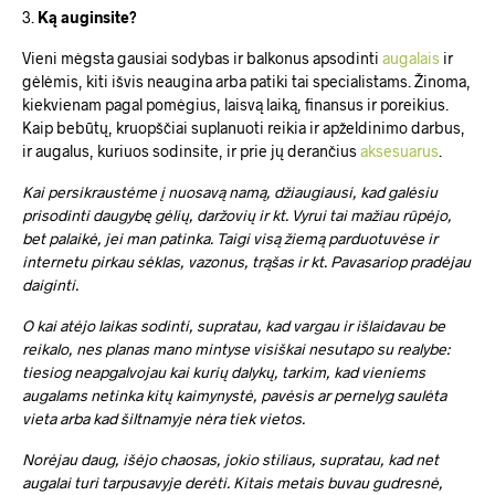
3.
Ką auginsite?
Vieni mėgsta gausiai sodybas ir balkonus apsodinti
augalais
ir
gėlėmis, kiti išvis neaugina arba patiki tai specialistams. Žinoma,
kiekvienam pagal pomėgius, laisvą laiką, finansus ir poreikius.
Kaip bebūtų, kruopščiai suplanuoti reikia ir apželdinimo darbus,
ir augalus, kuriuos sodinsite, ir prie jų derančius
aksesuarus
.
Kai persikraustėme į nuosavą namą, džiaugiausi, kad galėsiu
prisodinti daugybę gėlių, daržovių ir kt. Vyrui tai mažiau rūpėjo,
bet palaikė, jei man patinka. Taigi visą žiemą parduotuvėse ir
internetu pirkau sėklas, vazonus, trąšas ir kt. Pavasariop pradėjau
daiginti.
O kai atėjo laikas sodinti, supratau, kad vargau ir išlaidavau be
reikalo, nes planas mano mintyse visiškai nesutapo su realybe:
tiesiog neapgalvojau kai kurių dalykų, tarkim, kad vieniems
augalams netinka kitų kaimynystė, pavėsis ar pernelyg saulėta
vieta arba kad šiltnamyje nėra tiek vietos.
Norėjau daug, išėjo chaosas, jokio stiliaus, supratau, kad net
augalai turi tarpusavyje derėti. Kitais metais buvau gudresnė,