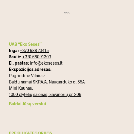
UAB “Eko Seses”
Inga:
+370 688 73415
Saulė:
+370 680 71303
El. paštas:
info@ekoseses.lt
Ekspozicijos adresas:
Pagrindinė Vilnius:
Baldų namai SKRAJA, Naugarduko g. 55A
Mini Kaunas:
1000 plytelių salonas, Savanorių pr. 206
Baldai Jūsų verslui
PREKIŲ KATEGORIJOS