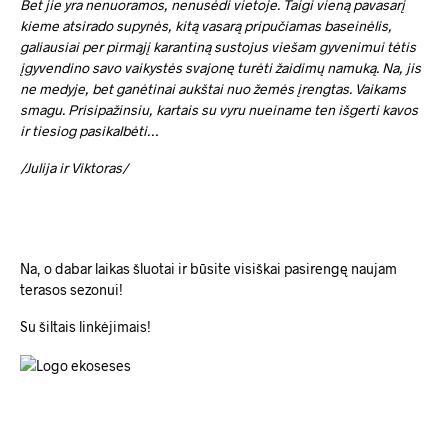
Bet jie yra nenuoramos, nenusėdi vietoje. Taigi vieną pavasarį
kieme atsirado supynės, kitą vasarą pripučiamas baseinėlis,
galiausiai per pirmąjį karantiną sustojus viešam gyvenimui tėtis
įgyvendino savo vaikystės svajonę turėti žaidimų namuką. Na, jis
ne medyje, bet ganėtinai aukštai nuo žemės įrengtas. Vaikams
smagu. Prisipažinsiu, kartais su vyru nueiname ten išgerti kavos
ir tiesiog pasikalbėti…
/Julija ir Viktoras/
Na, o dabar laikas šluotai ir būsite visiškai pasirengę naujam
terasos sezonui!
Su šiltais linkėjimais!