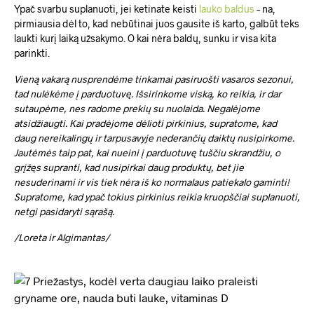
Ypač svarbu suplanuoti, jei ketinate keisti
lauko baldus
– na,
pirmiausia dėl to, kad nebūtinai juos gausite iš karto, galbūt teks
laukti kurį laiką užsakymo. O kai nėra baldų, sunku ir visa kita
parinkti.
Vieną vakarą nusprendėme tinkamai pasiruošti vasaros sezonui,
tad nulėkėme į parduotuvę. Išsirinkome viską, ko reikia, ir dar
sutaupėme, nes radome prekių su nuolaida. Negalėjome
atsidžiaugti. Kai pradėjome dėlioti pirkinius, supratome, kad
daug nereikalingų ir tarpusavyje nederančių daiktų nusipirkome.
Jautėmės taip pat, kai nueini į parduotuvę tuščiu skrandžiu, o
grįžęs supranti, kad nusipirkai daug produktų, bet jie
nesuderinami ir vis tiek nėra iš ko normalaus patiekalo gaminti!
Supratome, kad ypač tokius pirkinius reikia kruopščiai suplanuoti,
netgi pasidaryti sąrašą.
/Loreta ir Algimantas/