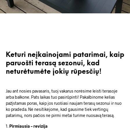
Keturi neįkainojami patarimai, kaip
paruošti terasą sezonui, kad
neturėtumėte jokių rūpesčių!
Jau ant nosies pavasaris, tuoj vakarus norėsime leisti terasoje
arba balkone. Pats laikas tuo pasirūpinti! Pakalbinome kelias
pažįstamas poras, kaip jos ruošiasi naujam terasų sezonui ir nuo
ko pradeda. Nė nesitikėjome, kad gausime tiek vertingų
patarimų, nors pačios ne pirmi metai turime nuosavą terasą.
1.
Pirmiausia – revizija