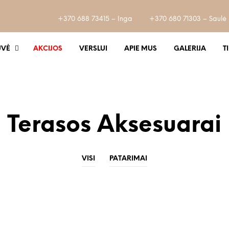
+370 688 73415 – Inga
+370 680 71303 – Saulė
UVĖ
AKCIJOS
VERSLUI
APIE MUS
GALERIJA
T
Terasos Aksesuarai
VISI
PATARIMAI