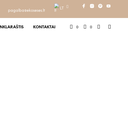
LT
pagalba@ekoseses.lt
0
0
INKLARAŠTIS
KONTAKTAI