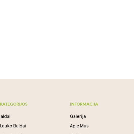
ano kiemui ar terasai? Kaip teisingai išsirinkti?
 KATEGORIJOS
INFORMACIJA
aldai
Galerija
 Lauko Baldai
Apie Mus