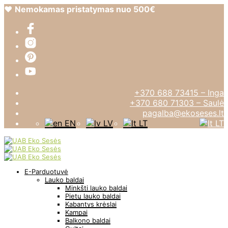
❤️
Nemokamas pristatymas nuo 500€
+370 688 73415 – Inga
+370 680 71303 – Saulė
pagalba@ekoseses.lt
EN
LV
LT
LT
E-Parduotuvė
Lauko baldai
Minkšti lauko baldai
Pietų lauko baldai
Kabantys krėslai
Kampai
Balkono baldai