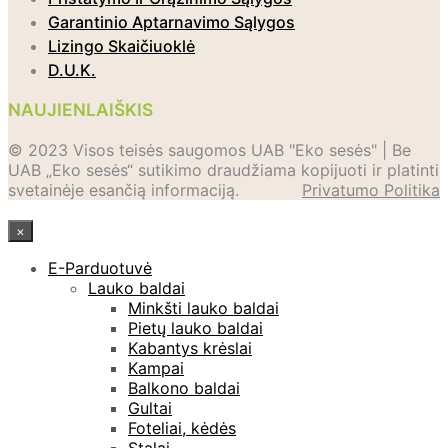
Garantinio Aptarnavimo Sąlygos
Lizingo Skaičiuoklė
D.U.K.
NAUJIENLAIŠKIS
© 2023 Visos teisės saugomos UAB "Eko sesės" | Be
UAB „Eko sesės“ sutikimo draudžiama kopijuoti ir platinti
svetainėje esančią informaciją.
Privatumo Politika
×
E-Parduotuvė
Lauko baldai
Minkšti lauko baldai
Pietų lauko baldai
Kabantys krėslai
Kampai
Balkono baldai
Gultai
Foteliai, kėdės