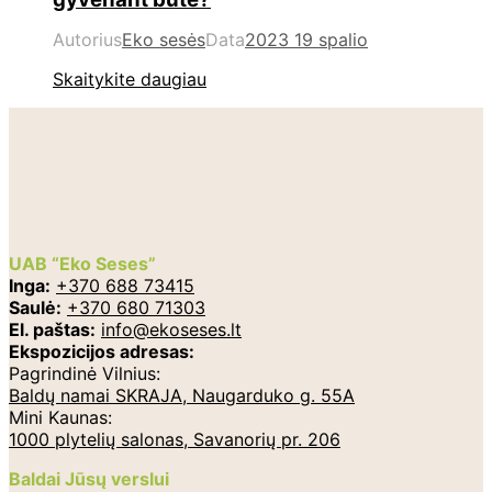
Autorius
Eko sesės
Data
2023 19 spalio
Skaitykite daugiau
UAB “Eko Seses”
Inga:
+370 688 73415
Saulė:
+370 680 71303
El. paštas:
info@ekoseses.lt
Ekspozicijos adresas:
Pagrindinė Vilnius:
Baldų namai SKRAJA, Naugarduko g. 55A
Mini Kaunas:
1000 plytelių salonas, Savanorių pr. 206
Baldai Jūsų verslui