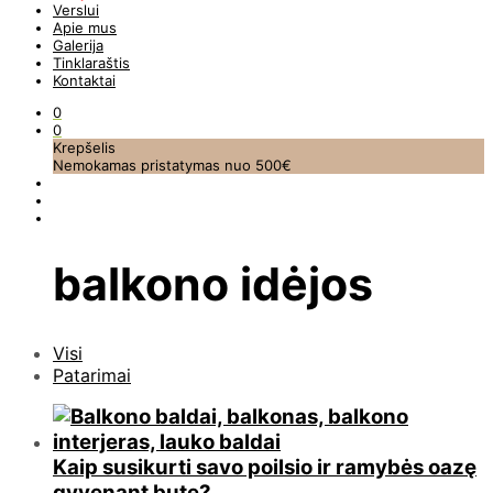
Verslui
Apie mus
Galerija
Tinklaraštis
Kontaktai
0
0
Krepšelis
Nemokamas pristatymas nuo 500€
balkono idėjos
Visi
Patarimai
Kaip susikurti savo poilsio ir ramybės oazę
gyvenant bute?