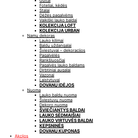
Gultai
Foteliai, kėdės
Stalai
Dėžės pagalvėms
Vaikiški lauko baldai
KOLEKCIJA LOFT
KOLEKCIJA URBAN
Namų dekoras
Lauko kilimai
Baldų uždangalai
Šviestuvai – dekoracijos
Pagalvėlės
Rankšluosčiai
Pagalvės lauko baldams
Dirbtiniai augalai
Vazonai
Laistytuvai
DOVANŲ IDĖJOS
Nuoma
Lauko baldų nuoma
Šviestuvų nuoma
Dekoro nuoma
ŠVIEČIANTYS BALDAI
LAUKO SĖDMAIŠIAI
LAUKO VIRTUVĖS BALDAI
KEPSNINĖS
DOVANŲ KUPONAS
Akcijos