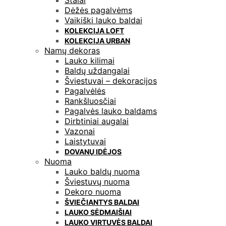
Stalai
Dėžės pagalvėms
Vaikiški lauko baldai
KOLEKCIJA LOFT
KOLEKCIJA URBAN
Namų dekoras
Lauko kilimai
Baldų uždangalai
Šviestuvai – dekoracijos
Pagalvėlės
Rankšluosčiai
Pagalvės lauko baldams
Dirbtiniai augalai
Vazonai
Laistytuvai
DOVANŲ IDĖJOS
Nuoma
Lauko baldų nuoma
Šviestuvų nuoma
Dekoro nuoma
ŠVIEČIANTYS BALDAI
LAUKO SĖDMAIŠIAI
LAUKO VIRTUVĖS BALDAI