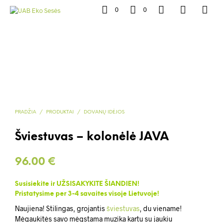
0
0
PRADŽIA
/
PRODUKTAI
/
DOVANŲ IDĖJOS
Šviestuvas – kolonėlė JAVA
96.00
€
Susisiekite ir UŽSISAKYKITE ŠIANDIEN!
Pristatysime per 3-4 savaites visoje Lietuvoje!
Naujiena! Stilingas, grojantis
šviestuvas
, du viename!
Mėgaukitės savo mėgstama muzika kartu su jaukiu