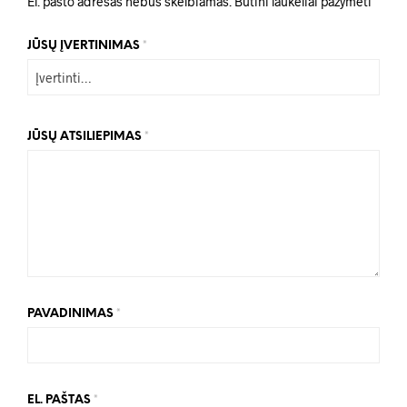
El. pašto adresas nebus skelbiamas.
Būtini laukeliai pažymėti
*
JŪSŲ ĮVERTINIMAS
*
JŪSŲ ATSILIEPIMAS
*
PAVADINIMAS
*
EL. PAŠTAS
*