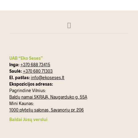
UAB “Eko Seses”
Inga:
+370 688 73415
Saulė:
+370 680 71303
El. paštas:
info@ekoseses.lt
Ekspozicijos adresas:
Pagrindinė Vilnius:
Baldų namai SKRAJA, Naugarduko g. 55A
Mini Kaunas:
1000 plytelių salonas, Savanorių pr. 206
Baldai Jūsų verslui