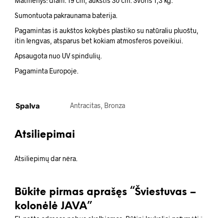
Matmenys: diam. 19 cm, aukštis 30 cm. Svoris 1,3 kg.
Sumontuota pakraunama baterija.
Pagamintas iš aukštos kokybės plastiko su natūraliu pluoštu,
itin lengvas, atsparus bet kokiam atmosferos poveikiui.
Apsaugota nuo UV spindulių.
Pagaminta Europoje.
Spalva
Antracitas, Bronza
Atsiliepimai
Atsiliepimų dar nėra.
Būkite pirmas aprašęs “Šviestuvas –
kolonėlė JAVA”