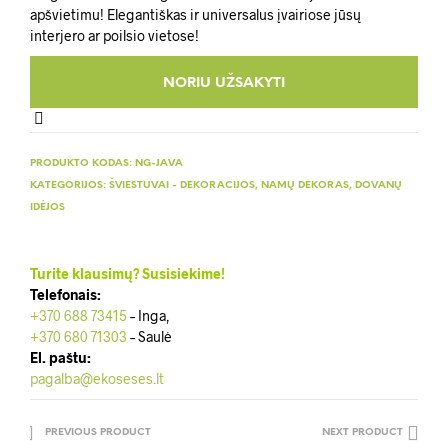
apšvietimu! Elegantiškas ir universalus įvairiose jūsų
interjero ar poilsio vietose!
PRODUKTO KODAS:
NG-JAVA
KATEGORIJOS:
ŠVIESTUVAI - DEKORACIJOS
,
NAMŲ DEKORAS
,
DOVANŲ
IDĖJOS
Turite klausimų? Susisiekime!
Telefonais:
+370 688 73415
– Inga,
+370 680 71303
– Saulė
El. paštu:
pagalba@ekoseses.lt
PREVIOUS PRODUCT
NEXT PRODUCT