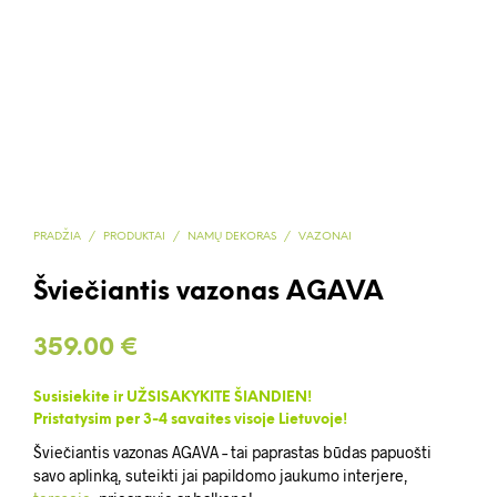
PRADŽIA
/
PRODUKTAI
/
NAMŲ DEKORAS
/
VAZONAI
Šviečiantis vazonas AGAVA
359.00
€
Susisiekite ir UŽSISAKYKITE ŠIANDIEN!
Pristatysim per 3-4 savaites visoje Lietuvoje!
Šviečiantis vazonas AGAVA – tai paprastas būdas papuošti
savo aplinką, suteikti jai papildomo jaukumo interjere,