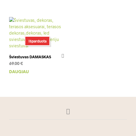
Išparduota
Šviestuvas DAMASKAS
69.00
€
DAUGIAU