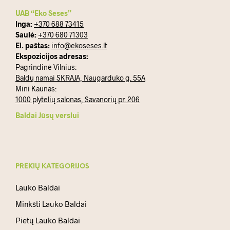
UAB “Eko Seses”
Inga:
+370 688 73415
Saulė:
+370 680 71303
El. paštas:
info@ekoseses.lt
Ekspozicijos adresas:
Pagrindinė Vilnius:
Baldų namai SKRAJA, Naugarduko g. 55A
Mini Kaunas:
1000 plytelių salonas, Savanorių pr. 206
Baldai Jūsų verslui
PREKIŲ KATEGORIJOS
Lauko Baldai
Minkšti Lauko Baldai
Pietų Lauko Baldai