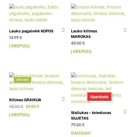
Lauko pagalvėlė KOPOS
Lauko kilimas
MAROKAS
14.99
€
45.00
€
Į KREPŠELĮ
Į KREPŠELĮ
AKCIJA!
Išparduota
Kilimas GRAIKIJA
Original
Current
45.00
€
29.00
€
Staliukas – šviestuvas
price
price
Į KREPŠELĮ
SILUETAS
was:
is:
45.00 €.
29.00 €.
79.00
€
DAUGIAU