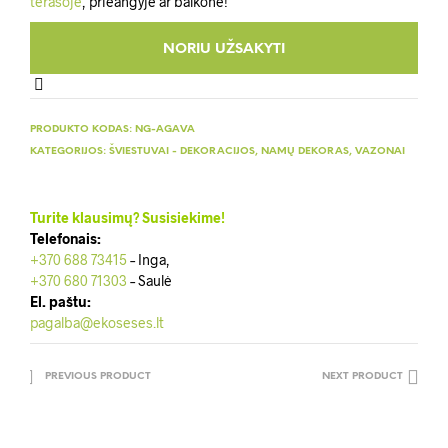
terasoje
, prieangyje ar balkone!
PRODUKTO KODAS:
NG-AGAVA
KATEGORIJOS:
ŠVIESTUVAI - DEKORACIJOS
,
NAMŲ DEKORAS
,
VAZONAI
Turite klausimų? Susisiekime!
Telefonais:
+370 688 73415
– Inga,
+370 680 71303
– Saulė
El. paštu:
pagalba@ekoseses.lt
PREVIOUS PRODUCT
NEXT PRODUCT