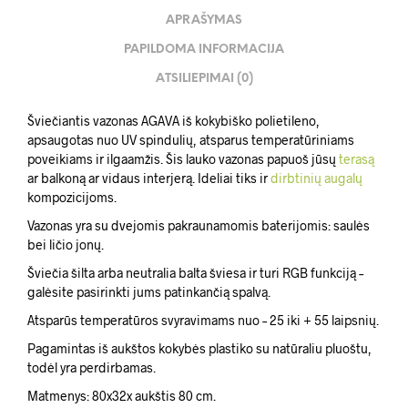
APRAŠYMAS
PAPILDOMA INFORMACIJA
ATSILIEPIMAI (0)
Šviečiantis vazonas AGAVA iš kokybiško polietileno,
apsaugotas nuo UV spindulių, atsparus temperatūriniams
poveikiams ir ilgaamžis. Šis lauko vazonas papuoš jūsų
terasą
ar balkoną ar vidaus interjerą. Ideliai tiks ir
dirbtinių augalų
kompozicijoms.
Vazonas yra su dvejomis pakraunamomis baterijomis: saulės
bei ličio jonų.
Šviečia šilta arba neutralia balta šviesa ir turi RGB funkciją –
galėsite pasirinkti jums patinkančią spalvą.
Atsparūs temperatūros svyravimams nuo – 25 iki + 55 laipsnių.
Pagamintas iš aukštos kokybės plastiko su natūraliu pluoštu,
todėl yra perdirbamas.
Matmenys: 80x32x aukštis 80 cm.