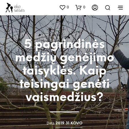
0
0
5 pagrindinės
medžių genėjimo
taisyklės. Kaip
teisingai genėti
vaismedžius?
Data
2019 31 KOVO