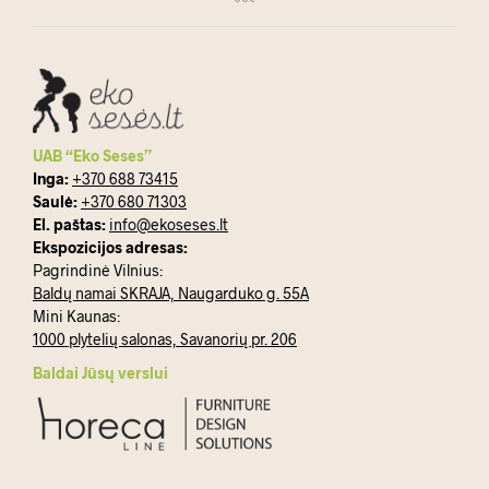
UAB “Eko Seses”
Inga:
+370 688 73415
Saulė:
+370 680 71303
El. paštas:
info@ekoseses.lt
Ekspozicijos adresas:
Pagrindinė Vilnius:
Baldų namai SKRAJA, Naugarduko g. 55A
Mini Kaunas:
1000 plytelių salonas, Savanorių pr. 206
Baldai Jūsų verslui