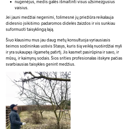
nugenėjus, medis galės išmaitinti visus užsimezgusius
vaisius.
Jei jauni medžiai negenimi, tolimesnė jų priežiūra reikalauja
didesnio įsikišimo: padaromos didelės žaizdos ir vis sunkiau
suformuoti taisyklingą lają.
Šiuo klausimu mus jau daug metų konsultuoja vyriausiasis
šeimos sodininkas uošvis Stasys, kuris šią veiklą nuoširdžiai myli
ir yra sukaupęs ilgametę patirtį. Jis kasmet pasirūpina ir savo, ir
mūsų, ir kaimynų sodais. Šios srities profesionalas išskyre pačias
svarbiausias taisykles genint medžius.