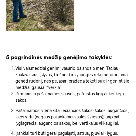
5 pagrindinės medžių genėjimo taisyklės:
Visi vaismedžiai genimi vasario-balandžio mėn. Tačiau
kaulavaisius (slyvas, trešnes) ir vynuoges rekomenduojama
genėti rudenį, nes pavasarį pradeda tekėti sula ir genint šie
medžiai gausiai “verkia”.
Pirmiausia pašalinamos sausos, pažeistos ligų ar kenkėjų
šakos.
Pašalinamos: viena kitą liečiančios šakos; šakos, augančios į
lajos vidų (negaus pakankamai saulės šviesos); taip pat
lygiagrečiai augančios šakos, bei vertikalūs vilkaūgliai.
Įrankiai turi būti gerai pagaląsti, aštrūs, pjūviai – lygūs.