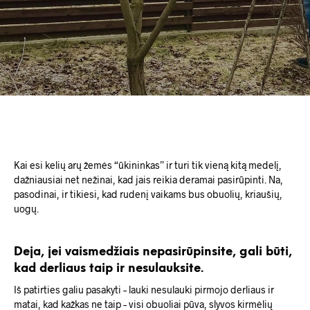
Kai esi kelių arų žemės “ūkininkas” ir turi tik vieną kitą medelį,
dažniausiai net nežinai, kad jais reikia deramai pasirūpinti. Na,
pasodinai, ir tikiesi, kad rudenį vaikams bus obuolių, kriaušių,
uogų.
Deja, jei vaismedžiais nepasirūpinsite, gali būti,
kad derliaus taip ir nesulauksite.
Iš patirties galiu pasakyti – lauki nesulauki pirmojo derliaus ir
matai, kad kažkas ne taip – visi obuoliai pūva, slyvos kirmėlių