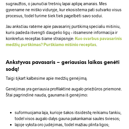
sugraužtos, o jaunučiai trešnių lapai aplipę amarais. Mes
gyvename ne miško viduryje, kur ekosistema pati sutvarko visus
procesus, todėl turime šiek tiek pagelbėti savo sodui.
Jau anksčiau rašėme apie pavasarinį purškimą specialiu mišiniu,
kuris padeda išvengti daugelio ligų – išsamesnė informacija ir
konkretus receptas šiame straipsnyje:
Kuo svarbus pavasarinis
medžių purškimas? Purškiamo mišinio receptas
.
Ankstyvas pavasaris – geriausias laikas genėti
sodą!
Taigi šįkart kalbėsime apie medžių genėjimą.
Genėjimas yra geriausia profilaktinė augalo priežiūros priemonė.
Štai pagrindinė nauda, gaunama iš genėjimo:
suformuojama laja, kurioje šakos išsidėstę reikiamu tankiu,
todėl visos augalo dalys gauna pakankamai saulės šviesos;
lajoje vyksta oro judėjimas, todėl mažiau plinta ligos;