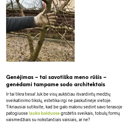
Genėjimas – tai savotiška meno rūšis –
genėdami tampame sodo architektais
Ir tai tikra tiesa! Juk be visų aukščiau išvardintų medžių
sveikatinimo tikslų, estetika irgi ne paskutinėje vietoje.
Tikriausiai sutiksite, kad be galo malonu sėdint savo terasoje
patogiuose
lauko balduose
grožėtis sveikais, tobulų formų
vaismedžiais su nokstančiais vaisiais, ar ne?