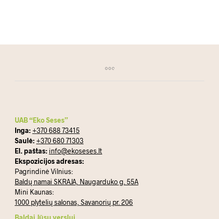
SKAITYKITE DAUGIAU
UAB “Eko Seses”
Inga:
+370 688 73415
Saulė:
+370 680 71303
El. paštas:
info@ekoseses.lt
Ekspozicijos adresas:
Pagrindinė Vilnius:
Baldų namai SKRAJA, Naugarduko g. 55A
Mini Kaunas:
1000 plytelių salonas, Savanorių pr. 206
Baldai Jūsų verslui