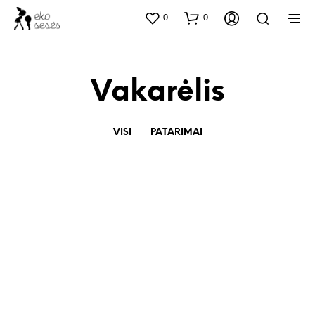
0
0
Vakarėlis
VISI
PATARIMAI
5 patarimai, kurie išgelbės jūsų terasos
vakarėlį nuo katastrofos
Autorius
Data
EKO SESES
2020 22 BIRŽELIO
Organizuojate šventę savo terasoje? Pasirūpinkite, kad ir Jums
būtų smagu! Taigi, suplanavote vakarėlį terasoje. Pasikvietėte…