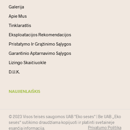
Galerija
Apie Mus
Tinklaraštis
Eksploatacijos Rekomendacijos
Pristatymo Ir Grąžinimo Sąlygos
Garantinio Aptarnavimo Sąlygos
Lizingo Skaičiuoklė
D.U.K.
NAUJIENLAIŠKIS
© 2023 Visos teisės saugomos UAB "Eko sesės" | Be UAB „Eko
sesės“ sutikimo draudžiama kopijuoti ir platinti svetainėje
Privatumo Politika
esančią informaciją.