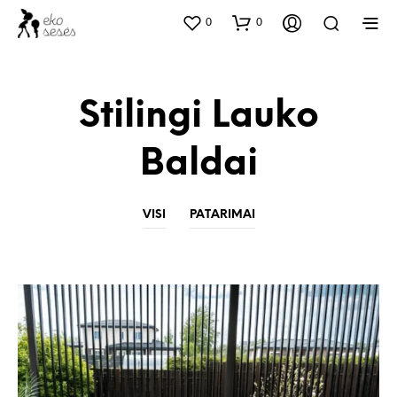
0
0
Stilingi Lauko
Baldai
VISI
PATARIMAI