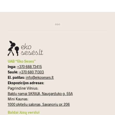
UAB “Eko Seses”
Inga:
+370 688 73415
Saulė:
+370 680 71303
El. paštas:
info@ekoseses.lt
Ekspozicijos adresas:
Pagrindinė Vilnius:
Baldų namai SKRAJA, Naugarduko g. 55A
Mini Kaunas:
1000 plytelių salonas, Savanorių pr. 206
Baldai Jūsų verslui