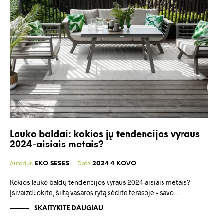
Lauko baldai: kokios jų tendencijos vyraus
2024-aisiais metais?
Autorius
Data
EKO SESES
2024 4 KOVO
Kokios lauko baldų tendencijos vyraus 2024-aisiais metais?
Įsivaizduokite, šiltą vasaros rytą sėdite terasoje – savo…
SKAITYKITE DAUGIAU