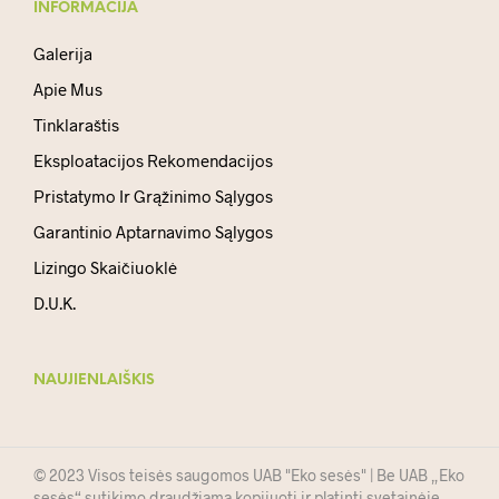
INFORMACIJA
Galerija
Apie Mus
Tinklaraštis
Eksploatacijos Rekomendacijos
Pristatymo Ir Grąžinimo Sąlygos
Garantinio Aptarnavimo Sąlygos
Lizingo Skaičiuoklė
D.U.K.
NAUJIENLAIŠKIS
© 2023 Visos teisės saugomos UAB "Eko sesės" | Be UAB „Eko
sesės“ sutikimo draudžiama kopijuoti ir platinti svetainėje