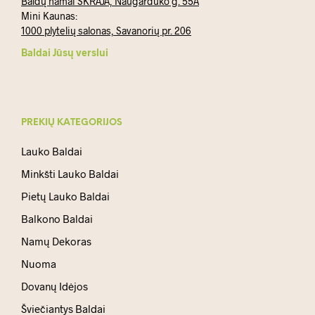
Baldų namai SKRAJA, Naugarduko g. 55A
Mini Kaunas:
1000 plytelių salonas, Savanorių pr. 206
Baldai Jūsų verslui
PREKIŲ KATEGORIJOS
Lauko Baldai
Minkšti Lauko Baldai
Pietų Lauko Baldai
Balkono Baldai
Namų Dekoras
Nuoma
Dovanų Idėjos
Šviečiantys Baldai