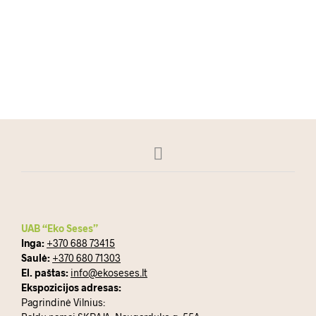
Autorius
Data
EKO SESES
2024 4 KOVO
Kokios lauko baldų tendencijos vyraus 2024-aisiais metais?
Įsivaizduokite, šiltą vasaros rytą sėdite terasoje – savo…
SKAITYKITE DAUGIAU
UAB “Eko Seses”
Inga:
+370 688 73415
Saulė:
+370 680 71303
El. paštas:
info@ekoseses.lt
Ekspozicijos adresas:
Pagrindinė Vilnius: