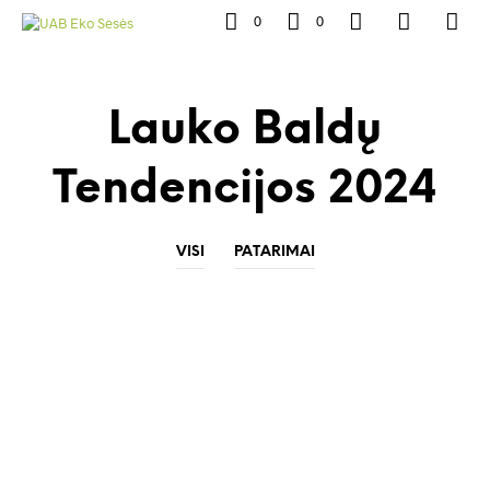
0
0
Lauko Baldų
Tendencijos 2024
VISI
PATARIMAI
Lauko baldai: kokios jų tendencijos vyraus
2024-aisiais metais?