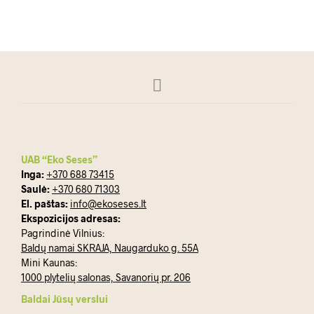
SKAITYKITE DAUGIAU
UAB “Eko Seses”
Inga:
+370 688 73415
Saulė:
+370 680 71303
El. paštas:
info@ekoseses.lt
Ekspozicijos adresas:
Pagrindinė Vilnius:
Baldų namai SKRAJA, Naugarduko g. 55A
Mini Kaunas:
1000 plytelių salonas, Savanorių pr. 206
Baldai Jūsų verslui