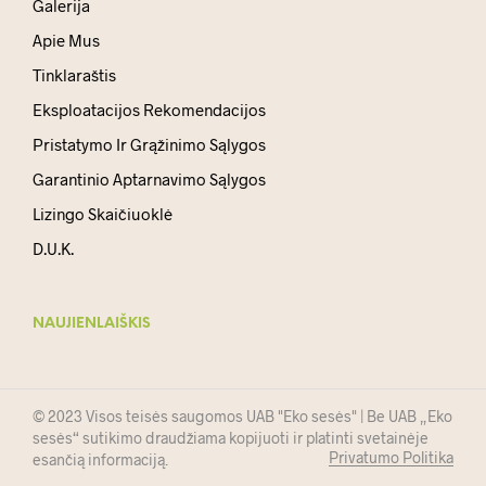
Galerija
Apie Mus
Tinklaraštis
Eksploatacijos Rekomendacijos
Pristatymo Ir Grąžinimo Sąlygos
Garantinio Aptarnavimo Sąlygos
Lizingo Skaičiuoklė
D.U.K.
NAUJIENLAIŠKIS
© 2023 Visos teisės saugomos UAB "Eko sesės" | Be UAB „Eko
sesės“ sutikimo draudžiama kopijuoti ir platinti svetainėje
Privatumo Politika
esančią informaciją.