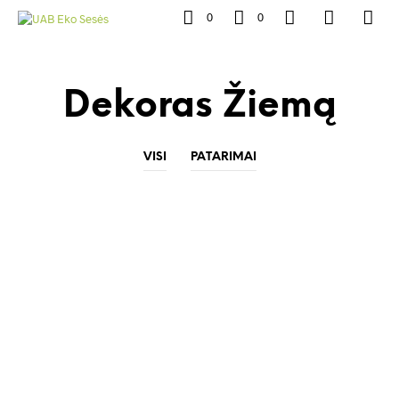
0
0
Dekoras Žiemą
VISI
PATARIMAI
Terasų ir balkonų dekoro idėjos žiemai
Autorius
Data
EKO SESES
2022 15 GRUODŽIO
Jaukios terasų ir balkonų dekoro idėjos žiemai! Sakote terasų ir
balkonų sezonas seniai užmarštyje,…