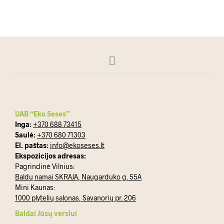
SKAITYKITE DAUGIAU
UAB “Eko Seses”
Inga:
+370 688 73415
Saulė:
+370 680 71303
El. paštas:
info@ekoseses.lt
Ekspozicijos adresas:
Pagrindinė Vilnius:
Baldų namai SKRAJA, Naugarduko g. 55A
Mini Kaunas:
1000 plytelių salonas, Savanorių pr. 206
Baldai Jūsų verslui