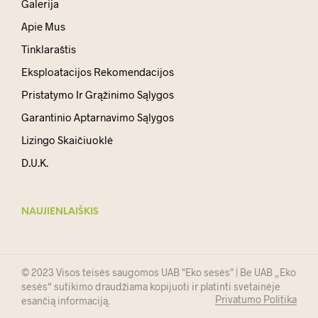
Galerija
Apie Mus
Tinklaraštis
Eksploatacijos Rekomendacijos
Pristatymo Ir Grąžinimo Sąlygos
Garantinio Aptarnavimo Sąlygos
Lizingo Skaičiuoklė
D.U.K.
NAUJIENLAIŠKIS
© 2023 Visos teisės saugomos UAB "Eko sesės" | Be UAB „Eko
sesės“ sutikimo draudžiama kopijuoti ir platinti svetainėje
Privatumo Politika
esančią informaciją.