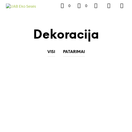
0
0
Dekoracija
VISI
PATARIMAI
Kalėdinės dovanos, kurios džiugins visus
metus. Net 10 idėjų Jūsų pasirinkimui!
Autorius
Data
EKO SESES
2023 3 GRUODŽIO
Dovanos – tai meilės ir padėkos išraiška Tikriausiai niekas
neprieštaraus, jog šiais laikais gyvenimo tempas…