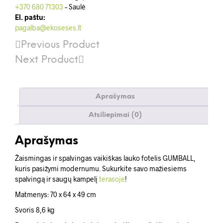
+370 680 71303
– Saulė
El. paštu:
pagalba@ekoseses.lt
Previous Product
Next Product
Aprašymas
Atsiliepimai (0)
Aprašymas
Žaismingas ir spalvingas vaikiškas lauko fotelis GUMBALL,
kuris pasižymi modernumu. Sukurkite savo mažiesiems
spalvingą ir saugų kampelį
terasoje
!
Matmenys: 70 x 64 x 49 cm
Svoris 8,6 kg