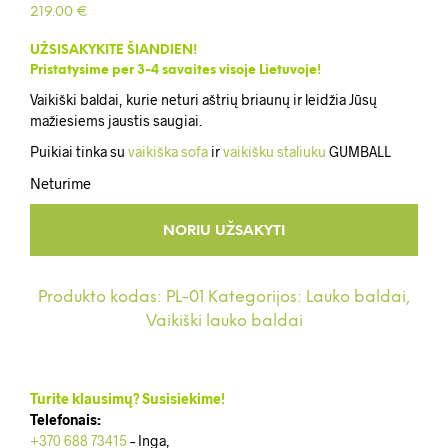
219.00
€
UŽSISAKYKITE ŠIANDIEN!
Pristatysime per 3-4 savaites visoje Lietuvoje!
Vaikiški baldai, kurie neturi aštrių briaunų ir leidžia Jūsų
mažiesiems jaustis saugiai.
Puikiai tinka su
vaikiška sofa
ir
vaikišku staliuku
GUMBALL
Neturime
Produkto kodas:
PL-01
Kategorijos:
Lauko baldai
,
Vaikiški lauko baldai
Turite klausimų? Susisiekime!
Telefonais:
+370 688 73415
– Inga,