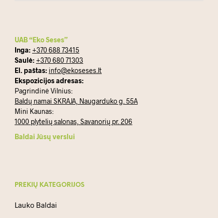
UAB “Eko Seses”
Inga:
+370 688 73415
Saulė:
+370 680 71303
El. paštas:
info@ekoseses.lt
Ekspozicijos adresas:
Pagrindinė Vilnius:
Baldų namai SKRAJA, Naugarduko g. 55A
Mini Kaunas:
1000 plytelių salonas, Savanorių pr. 206
Baldai Jūsų verslui
PREKIŲ KATEGORIJOS
Lauko Baldai