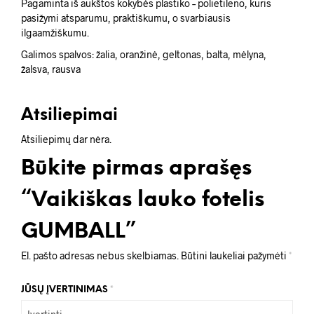
Pagaminta iš aukštos kokybės plastiko – polietileno, kuris
pasižymi atsparumu, praktiškumu, o svarbiausis
ilgaamžiškumu.
Galimos spalvos: žalia, oranžinė, geltonas, balta, mėlyna,
žalsva, rausva
Atsiliepimai
Atsiliepimų dar nėra.
Būkite pirmas aprašęs
“Vaikiškas lauko fotelis
GUMBALL”
El. pašto adresas nebus skelbiamas.
Būtini laukeliai pažymėti
*
JŪSŲ ĮVERTINIMAS
*