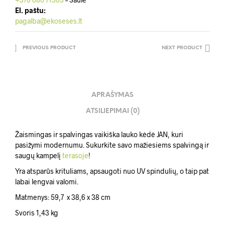
El. paštu:
pagalba@ekoseses.lt
PREVIOUS PRODUCT
NEXT PRODUCT
APRAŠYMAS
ATSILIEPIMAI (0)
Žaismingas ir spalvingas vaikiška lauko kėdė JAN, kuri
pasižymi modernumu. Sukurkite savo mažiesiems spalvingą ir
saugų kampelį
terasoje
!
Yra atsparūs krituliams, apsaugoti nuo UV spindulių, o taip pat
labai lengvai valomi.
Matmenys: 59,7 x 38,6 x 38 cm
Svoris 1,43 kg