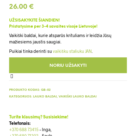
26.00
€
UŽSISAKYKITE ŠIANDIEN!
Pristatysime per 3-4 savaites visoje Lietuvoje!
Vaikiški baldai, kurie atsparūs krituliams ir leidžia Jūsų
mažiesiems jaustis saugiai.
Puikiai tinka derinti su
vaikišku staliuku JAN
.
PRODUKTO KODAS:
GB-02
KATEGORIJOS:
LAUKO BALDAI
,
VAIKIŠKI LAUKO BALDAI
Turite klausimų? Susisiekime!
Telefonais:
+370 688 73415
– Inga,
+370 680 71303
– Saulė