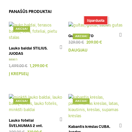
PANAŠŪS PRODUKTAI
Išparduota
AKCIJA!
Gultas PORTO
AKCIJA!
Original
Current
329.00
€
209.00
€
Lauko baldai STILIUS.
price
price
DAUGIAU
JUODAS
was:
is:
329.00 €.
209.00 €.
Įvertinimas:
Original
Current
1,499.00
€
1,299.00
€
5.00
iš 5
price
price
Į KREPŠELĮ
was:
is:
1,499.00 €.
1,299.00 €.
AKCIJA!
AKCIJA!
Lauko foteliai
ŠVELNUMAS 2 vnt.
Kabantis krėslas CUBA.
Juodas