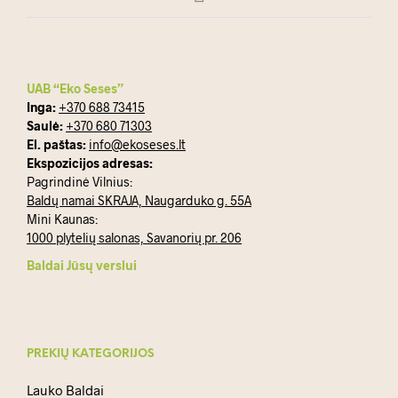
UAB “Eko Seses”
Inga:
+370 688 73415
Saulė:
+370 680 71303
El. paštas:
info@ekoseses.lt
Ekspozicijos adresas:
Pagrindinė Vilnius:
Baldų namai SKRAJA, Naugarduko g. 55A
Mini Kaunas:
1000 plytelių salonas, Savanorių pr. 206
Baldai Jūsų verslui
PREKIŲ KATEGORIJOS
Lauko Baldai