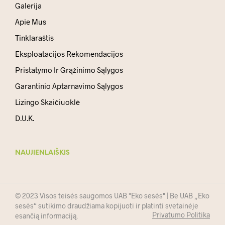
Galerija
Apie Mus
Tinklaraštis
Eksploatacijos Rekomendacijos
Pristatymo Ir Grąžinimo Sąlygos
Garantinio Aptarnavimo Sąlygos
Lizingo Skaičiuoklė
D.U.K.
NAUJIENLAIŠKIS
© 2023 Visos teisės saugomos UAB "Eko sesės" | Be UAB „Eko
sesės“ sutikimo draudžiama kopijuoti ir platinti svetainėje
Privatumo Politika
esančią informaciją.