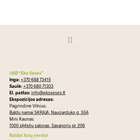
UAB “Eko Seses”
Inga:
+370 688 73415
Saulė:
+370 680 71303
El. paštas:
info@ekoseses.lt
Ekspozicijos adresas:
Pagrindinė Vilnius:
Baldų namai SKRAJA, Naugarduko g. 55A
Mini Kaunas:
1000 plytelių salonas, Savanorių pr. 206
Baldai Jūsų verslui