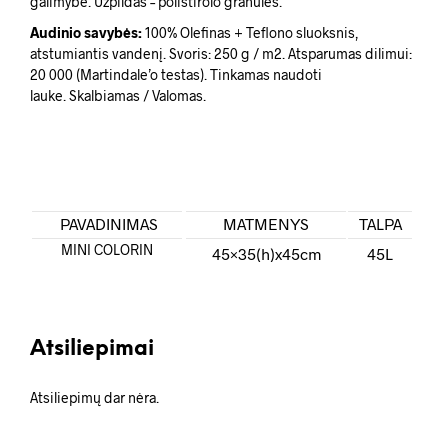
galimybe. Užpildas – polistirolo granulės.
Audinio savybės:
100% Olefinas + Teflono sluoksnis,
atstumiantis vandenį. Svoris: 250 g / m2. Atsparumas dilimui:
20 000 (Martindale’o testas). Tinkamas naudoti
lauke. Skalbiamas / Valomas.
PAVADINIMAS
MATMENYS
TALPA
MINI COLORIN
45×35(h)x45cm
45L
Atsiliepimai
Atsiliepimų dar nėra.