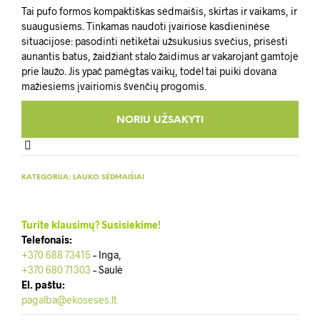
Tai pufo formos kompaktiškas sėdmaišis, skirtas ir vaikams, ir
suaugusiems. Tinkamas naudoti įvairiose kasdieninėse
situacijose: pasodinti netikėtai užsukusius svečius, prisėsti
aunantis batus, žaidžiant stalo žaidimus ar vakarojant gamtoje
prie laužo. Jis ypač pamėgtas vaikų, todėl tai puiki dovana
mažiesiems įvairiomis švenčių progomis.
KATEGORIJA:
LAUKO SĖDMAIŠIAI
Turite klausimų? Susisiekime!
Telefonais:
+370 688 73415
– Inga,
+370 680 71303
– Saulė
El. paštu:
pagalba@ekoseses.lt