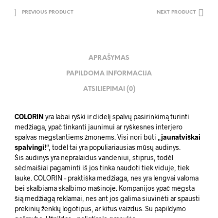
PREVIOUS PRODUCT
NEXT PRODUCT
APRAŠYMAS
PAPILDOMA INFORMACIJA
ATSILIEPIMAI (0)
COLORIN
yra labai ryški ir didelį spalvų pasirinkimą turinti
medžiaga, ypač tinkanti jaunimui ar ryškesnes interjero
spalvas mėgstantiems žmonėms. Visi nori būti „
jaunatviškai
spalvingi!
“, todėl tai yra populiariausias mūsų audinys.
Šis audinys yra nepralaidus vandeniui, stiprus, todėl
sėdmaišiai pagaminti iš jos tinka naudoti tiek viduje, tiek
lauke. COLORIN – praktiška medžiaga, nes yra lengvai valoma
bei skalbiama skalbimo mašinoje. Kompanijos ypač mėgsta
šią medžiagą reklamai, nes ant jos galima siuvinėti ar spausti
prekinių ženklų logotipus, ar kitus vaizdus. Su papildymo