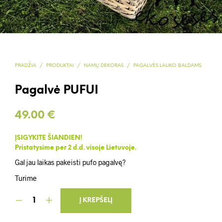
PRADŽIA
/
PRODUKTAI
/
NAMŲ DEKORAS
/
PAGALVĖS LAUKO BALDAMS
Pagalvė PUFUI
49.00
€
ĮSIGYKITE ŠIANDIEN!
Pristatysime per 2 d.d. visoje Lietuvoje.
Gal jau laikas pakeisti pufo pagalvę?
Turime
Į KREPŠELĮ