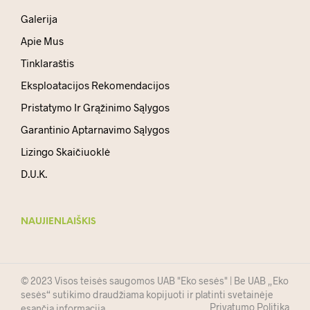
Galerija
Apie Mus
Tinklaraštis
Eksploatacijos Rekomendacijos
Pristatymo Ir Grąžinimo Sąlygos
Garantinio Aptarnavimo Sąlygos
Lizingo Skaičiuoklė
D.U.K.
NAUJIENLAIŠKIS
© 2023 Visos teisės saugomos UAB "Eko sesės" | Be UAB „Eko
sesės“ sutikimo draudžiama kopijuoti ir platinti svetainėje
Privatumo Politika
esančią informaciją.