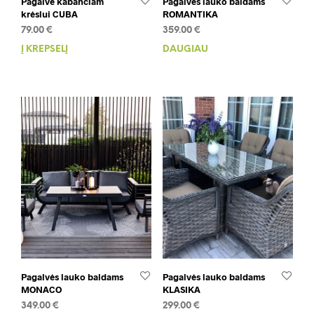
Pagalvė kabančiam
Pagalvės lauko baldams
krėslui CUBA
ROMANTIKA
79.00
€
359.00
€
Į KREPŠELĮ
DAUGIAU
Pagalvės lauko baldams
Pagalvės lauko baldams
MONACO
KLASIKA
349.00
€
299.00
€