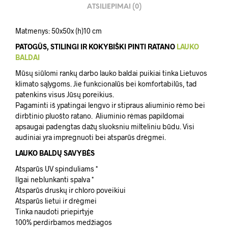
ATSILIEPIMAI (0)
Matmenys: 50x50x (h)10 cm
PATOGŪS, STILINGI IR KOKYBIŠKI PINTI RATANO
LAUKO
BALDAI
Mūsų siūlomi rankų darbo lauko baldai puikiai tinka Lietuvos
klimato sąlygoms. Jie funkcionalūs bei komfortabilūs, tad
patenkins visus Jūsų poreikius.
Pagaminti iš ypatingai lengvo ir stipraus aliuminio rėmo bei
dirbtinio pluošto ratano. Aliuminio rėmas papildomai
apsaugai padengtas dažų sluoksniu milteliniu būdu. Visi
audiniai yra impregnuoti bei atsparūs drėgmei.
LAUKO BALDŲ SAVYBĖS
Atsparūs UV spinduliams *
Ilgai neblunkanti spalva *
Atsparūs druskų ir chloro poveikiui
Atsparūs lietui ir drėgmei
Tinka naudoti priepirtyje
100% perdirbamos medžiagos