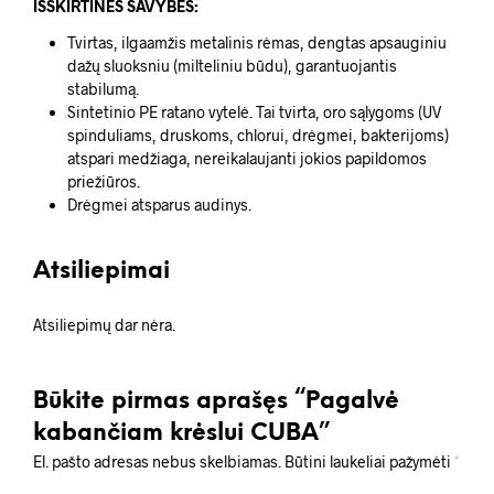
IŠSKIRTINĖS SAVYBĖS:
Tvirtas, ilgaamžis metalinis rėmas, dengtas apsauginiu
dažų sluoksniu (milteliniu būdu), garantuojantis
stabilumą.
Sintetinio PE ratano vytelė. Tai tvirta, oro sąlygoms (UV
spinduliams, druskoms, chlorui, drėgmei, bakterijoms)
atspari medžiaga, nereikalaujanti jokios papildomos
priežiūros.
Drėgmei atsparus audinys.
Atsiliepimai
Atsiliepimų dar nėra.
Būkite pirmas aprašęs “Pagalvė
kabančiam krėslui CUBA”
El. pašto adresas nebus skelbiamas.
Būtini laukeliai pažymėti
*