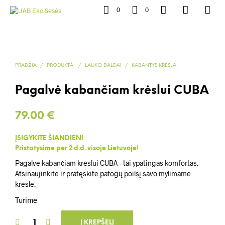
0
0
PRADŽIA
/
PRODUKTAI
/
LAUKO BALDAI
/
KABANTYS KRĖSLAI
Pagalvė kabančiam krėslui CUBA
79.00
€
ĮSIGYKITE ŠIANDIEN!
Pristatysime per 2 d.d. visoje Lietuvoje!
Pagalvė kabančiam krėslui CUBA – tai ypatingas komfortas.
Atsinaujinkite ir pratęskite patogų poilsį savo mylimame
krėsle.
Turime
Į KREPŠELĮ