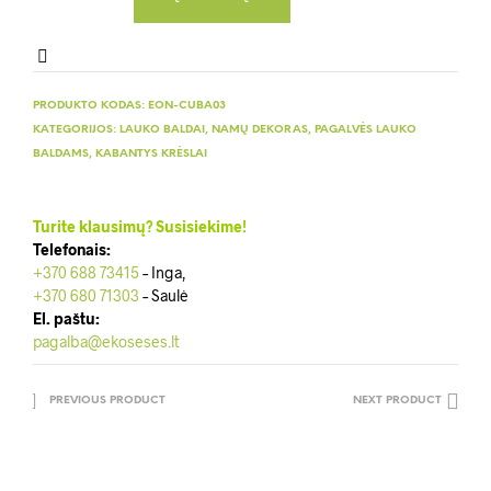
PRODUKTO KODAS:
EON-CUBA03
KATEGORIJOS:
LAUKO BALDAI
,
NAMŲ DEKORAS
,
PAGALVĖS LAUKO
BALDAMS
,
KABANTYS KRĖSLAI
Turite klausimų? Susisiekime!
Telefonais:
+370 688 73415
– Inga,
+370 680 71303
– Saulė
El. paštu:
pagalba@ekoseses.lt
PREVIOUS PRODUCT
NEXT PRODUCT