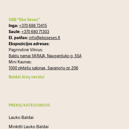
on
the
product
UAB “Eko Seses”
page
Inga:
+370 688 73415
Saulė:
+370 680 71303
El. paštas:
info@ekoseses.lt
Ekspozicijos adresas:
Pagrindinė Vilnius:
Baldų namai SKRAJA, Naugarduko g. 55A
Mini Kaunas:
1000 plytelių salonas, Savanorių pr. 206
Baldai Jūsų verslui
PREKIŲ KATEGORIJOS
Lauko Baldai
Minkšti Lauko Baldai