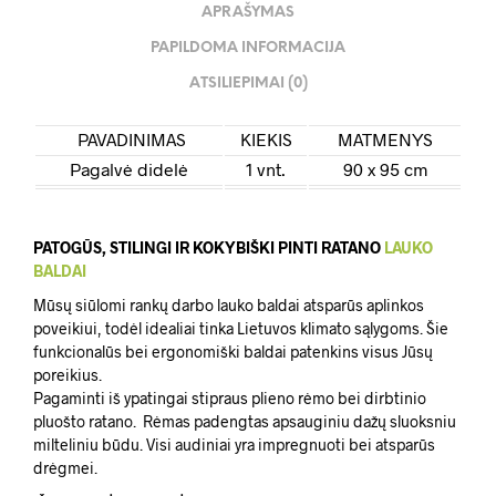
APRAŠYMAS
PAPILDOMA INFORMACIJA
ATSILIEPIMAI (0)
PAVADINIMAS
KIEKIS
MATMENYS
Pagalvė didelė
1 vnt.
90 x 95 cm
PATOGŪS, STILINGI IR KOKYBIŠKI PINTI RATANO
LAUKO
BALDAI
Mūsų siūlomi rankų darbo lauko baldai atsparūs aplinkos
poveikiui, todėl idealiai tinka Lietuvos klimato sąlygoms. Šie
funkcionalūs bei ergonomiški baldai patenkins visus Jūsų
poreikius.
Pagaminti iš ypatingai stipraus plieno rėmo bei dirbtinio
pluošto ratano. Rėmas padengtas apsauginiu dažų sluoksniu
milteliniu būdu. Visi audiniai yra impregnuoti bei atsparūs
drėgmei.