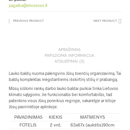
pagalba@ekoseses.lt
PREVIOUS PRODUCT
NEXT PRODUCT
APRAŠYMAS
PAPILDOMA INFORMACIJA
ATSILIEPIMAI (0)
Lauko baldų nuoma palengvins Jūsų švenčių organizavimą. Tai
baldų komplektas mėgstantiems išskirtinį stilių ir prabangą.
Mūsų siūlomi rankų darbo lauko baldai puikiai tinka Lietuvos
klimato sąlygoms. Jie funkcionalūs bei komfortabilūs, tad
patenkins visus Jūsų poreikius reginyje, vakarėlyje ar kitoje
Jūsų pasirinktoje aplinkoje.
PAVADINIMAS
KIEKIS
MATMENYS
FOTELIS
2 vnt.
63x67x (aukštis)90cm