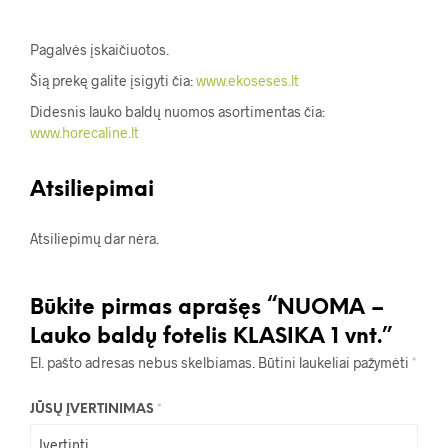
Pagalvės įskaičiuotos.
Šią prekę galite įsigyti čia:
www.ekoseses.lt
Didesnis lauko baldų nuomos asortimentas čia:
www.horecaline.lt
Atsiliepimai
Atsiliepimų dar nėra.
Būkite pirmas aprašęs “NUOMA –
Lauko baldų fotelis KLASIKA 1 vnt.”
El. pašto adresas nebus skelbiamas.
Būtini laukeliai pažymėti
*
JŪSŲ ĮVERTINIMAS
*