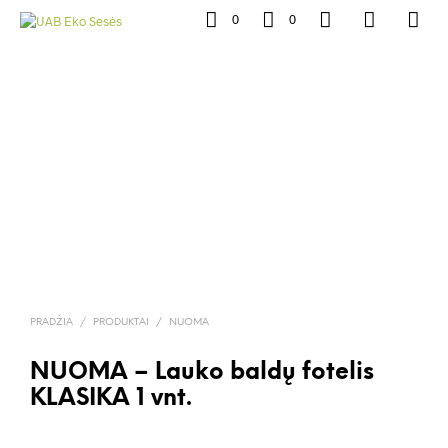
0
0
PRADŽIA
/
PRODUKTAI
/
NUOMA
NUOMA – Lauko baldų fotelis
KLASIKA 1 vnt.