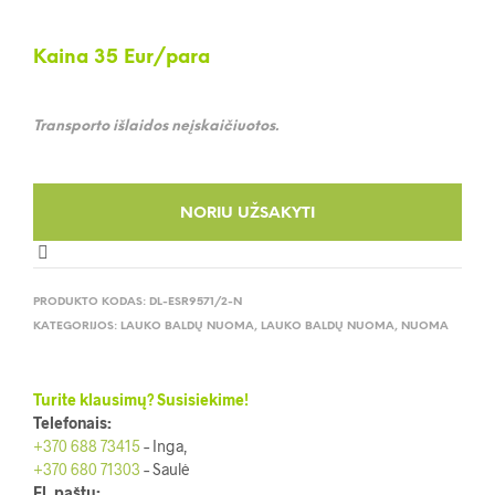
Kaina 35
Eur/para
Transporto išlaidos neįskaičiuotos.
PRODUKTO KODAS:
DL-ESR9571/2-N
KATEGORIJOS:
LAUKO BALDŲ NUOMA
,
LAUKO BALDŲ NUOMA
,
NUOMA
Turite klausimų? Susisiekime!
Telefonais:
+370 688 73415
– Inga,
+370 680 71303
– Saulė
El. paštu: