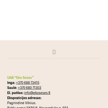
DAUGIAU
UAB “Eko Seses”
Inga:
+370 688 73415
Saulė:
+370 680 71303
El. paštas:
info@ekoseses.lt
Ekspozicijos adresas:
Pagrindinė Vilnius:
Baldų namai SKRAJA, Naugarduko g. 55A