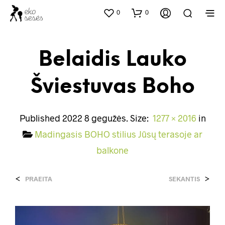
0
0
Belaidis Lauko
Šviestuvas Boho
Published
2022 8 gegužės
. Size:
1277 × 2016
in
Madingasis BOHO stilius Jūsų terasoje ar
balkone
<
>
PRAEITA
SEKANTIS