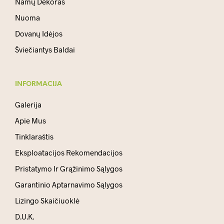
Namų Dekoras
Nuoma
Dovanų Idėjos
Šviečiantys Baldai
INFORMACIJA
Galerija
Apie Mus
Tinklaraštis
Eksploatacijos Rekomendacijos
Pristatymo Ir Grąžinimo Sąlygos
Garantinio Aptarnavimo Sąlygos
Lizingo Skaičiuoklė
D.U.K.