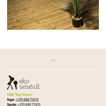
UAB “Eko Seses”
Inga:
+370 688 73415
Saulė:
+370 680 71303