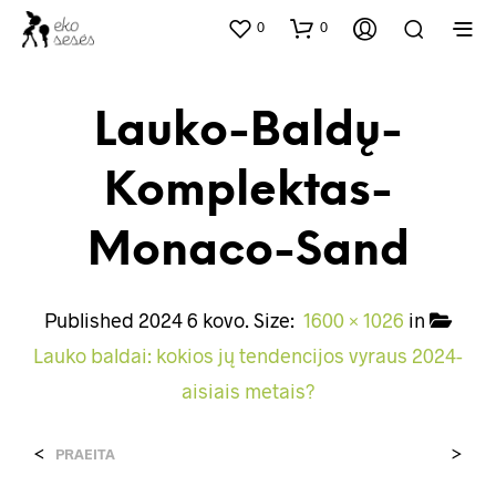
0
0
Lauko-Baldų-
Komplektas-
Monaco-Sand
Published
2024 6 kovo
. Size:
1600 × 1026
in
Lauko baldai: kokios jų tendencijos vyraus 2024-
aisiais metais?
<
>
PRAEITA