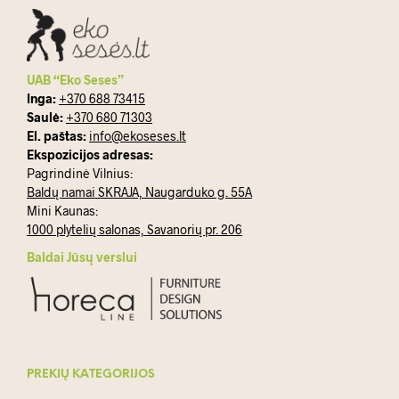
UAB “Eko Seses”
Inga:
+370 688 73415
Saulė:
+370 680 71303
El. paštas:
info@ekoseses.lt
Ekspozicijos adresas:
Pagrindinė Vilnius:
Baldų namai SKRAJA, Naugarduko g. 55A
Mini Kaunas:
1000 plytelių salonas, Savanorių pr. 206
Baldai Jūsų verslui
PREKIŲ KATEGORIJOS