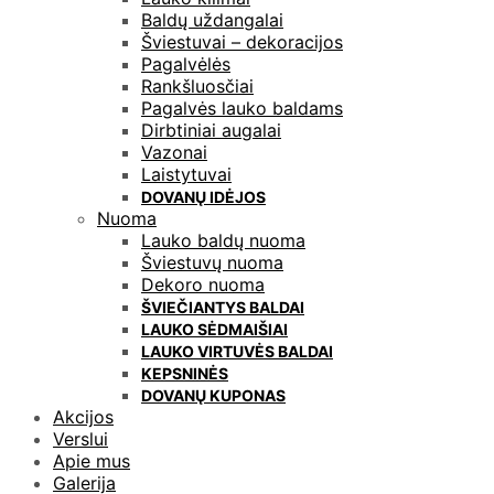
Baldų uždangalai
Šviestuvai – dekoracijos
Pagalvėlės
Rankšluosčiai
Pagalvės lauko baldams
Dirbtiniai augalai
Vazonai
Laistytuvai
DOVANŲ IDĖJOS
Nuoma
Lauko baldų nuoma
Šviestuvų nuoma
Dekoro nuoma
ŠVIEČIANTYS BALDAI
LAUKO SĖDMAIŠIAI
LAUKO VIRTUVĖS BALDAI
KEPSNINĖS
DOVANŲ KUPONAS
Akcijos
Verslui
Apie mus
Galerija