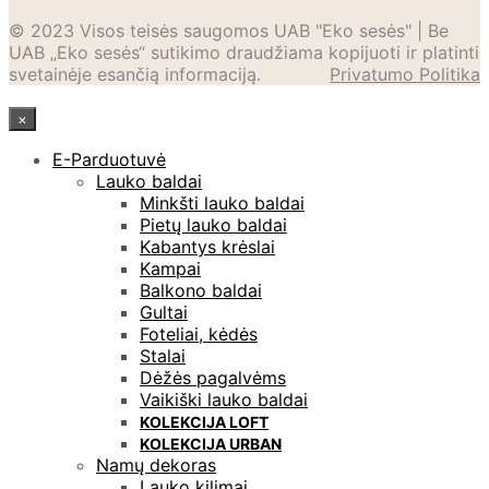
© 2023 Visos teisės saugomos UAB "Eko sesės" | Be
UAB „Eko sesės“ sutikimo draudžiama kopijuoti ir platinti
svetainėje esančią informaciją.
Privatumo Politika
×
E-Parduotuvė
Lauko baldai
Minkšti lauko baldai
Pietų lauko baldai
Kabantys krėslai
Kampai
Balkono baldai
Gultai
Foteliai, kėdės
Stalai
Dėžės pagalvėms
Vaikiški lauko baldai
KOLEKCIJA LOFT
KOLEKCIJA URBAN
Namų dekoras
Lauko kilimai