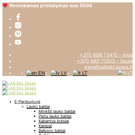
Nemokamas pristatymas nuo 500€
+370 688 73415 – Inga
+370 680 71303 – Saulė
pagalba@ekoseses.lt
EN
LV
LT
LT
E-Parduotuvė
Lauko baldai
Minkšti lauko baldai
Pietų lauko baldai
Kabantys krėslai
Kampai
Balkono baldai