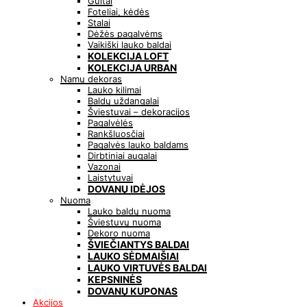
Gultai
Foteliai, kėdės
Stalai
Dėžės pagalvėms
Vaikiški lauko baldai
KOLEKCIJA LOFT
KOLEKCIJA URBAN
Namų dekoras
Lauko kilimai
Baldų uždangalai
Šviestuvai – dekoracijos
Pagalvėlės
Rankšluosčiai
Pagalvės lauko baldams
Dirbtiniai augalai
Vazonai
Laistytuvai
DOVANŲ IDĖJOS
Nuoma
Lauko baldų nuoma
Šviestuvų nuoma
Dekoro nuoma
ŠVIEČIANTYS BALDAI
LAUKO SĖDMAIŠIAI
LAUKO VIRTUVĖS BALDAI
KEPSNINĖS
DOVANŲ KUPONAS
Akcijos