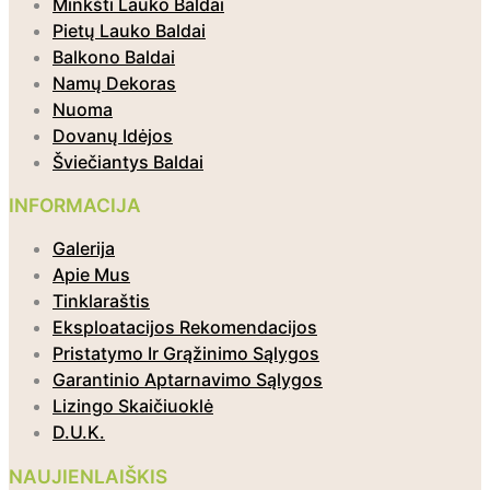
Minkšti Lauko Baldai
Pietų Lauko Baldai
Balkono Baldai
Namų Dekoras
Nuoma
Dovanų Idėjos
Šviečiantys Baldai
INFORMACIJA
Galerija
Apie Mus
Tinklaraštis
Eksploatacijos Rekomendacijos
Pristatymo Ir Grąžinimo Sąlygos
Garantinio Aptarnavimo Sąlygos
Lizingo Skaičiuoklė
D.U.K.
NAUJIENLAIŠKIS