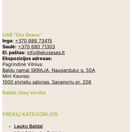
UAB “Eko Seses”
Inga:
+370 688 73415
Saulė:
+370 680 71303
El. paštas:
info@ekoseses.lt
Ekspozicijos adresas:
Pagrindinė Vilnius:
Baldų namai SKRAJA, Naugarduko g. 55A
Mini Kaunas:
1000 plytelių salonas, Savanorių pr. 206
Baldai Jūsų verslui
PREKIŲ KATEGORIJOS
Lauko Baldai