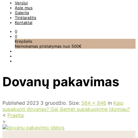
Verslui
Apie mus
Galerija
Tinklaraštis
Kontaktai
0
0
Krepšelis
Nemokamas pristatymas nuo 500€
Dovanų pakavimas
Published
2023 3 gruodžio
. Size:
564 × 846
in
Kaip
supakuoti dovanas? Gal šiemet supakuokime įdomiau?
<
Praeita
>