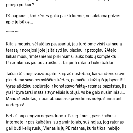
praėjo puikiai ?
Džiaugiausi, kad kėdes galiu palikti kieme, nesukdama galvos
apie jų būklę…
*** *** ***
Kitais metais, vėl atėjus pavasariui, jau turėjome visiškai naują
terasą ir norėjosi joje įsitaisyti jau plačiau ir patogiau ?Atėjo
laikas mūsų rimtesniems pirkiniams: lauko baldų komplektui.
Pasirinkimas jau buvo aiškus – tai pinti ratano lauko baldai.
Tačiau Jūs neįsivaizduojate, kaip aš nustebau, kai vandens srove
plaudama savo pernykščias kėdes, pamačiau kažką iš jų byrant!!!
Vyras atidžiau apžiūrėjo ir konstatavo faktą – ratanas pažeistas, jis
yra ir byra tarsi mažais žvyneliais luptųsi. Aš be galo nusiminiau…
Mano išieškotas, nuostabiausias sprendimas nuėjo šuniui ant
uodegos!
Bet aš taip lengvai nepasiduodu. Pasigilinusi, pasiskaičiusi
internete ir pasikalbėjusi su gamintojais, sužinojau, jog ratanas
gali būti kelių rūšių. Vienas iš jų PE ratanas, kuris tikrai nebijo