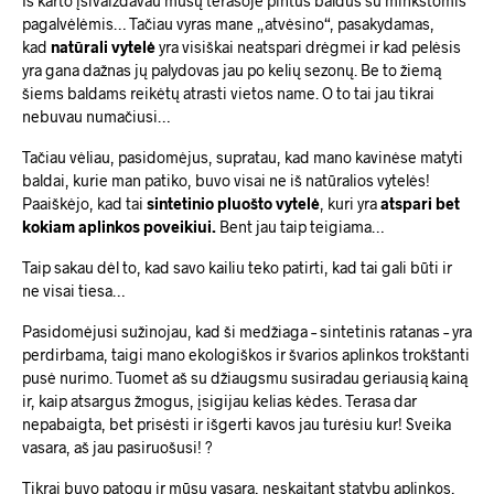
Iš karto įsivaizdavau mūsų terasoje pintus baldus su minkštomis
pagalvėlėmis… Tačiau vyras mane „atvėsino“, pasakydamas,
kad
natūrali vytelė
yra visiškai neatspari drėgmei ir kad pelėsis
yra gana dažnas jų palydovas jau po kelių sezonų. Be to žiemą
šiems baldams reikėtų atrasti vietos name. O to tai jau tikrai
nebuvau numačiusi…
Tačiau vėliau, pasidomėjus, supratau, kad mano kavinėse matyti
baldai, kurie man patiko, buvo visai ne iš natūralios vytelės!
Paaiškėjo, kad tai
sintetinio pluošto vytelė
, kuri yra
atspari bet
kokiam aplinkos poveikiui.
Bent jau taip teigiama…
Taip sakau dėl to, kad savo kailiu teko patirti, kad tai gali būti ir
ne visai tiesa…
Pasidomėjusi sužinojau, kad ši medžiaga – sintetinis ratanas – yra
perdirbama, taigi mano ekologiškos ir švarios aplinkos trokštanti
pusė nurimo. Tuomet aš su džiaugsmu susiradau geriausią kainą
ir, kaip atsargus žmogus, įsigijau kelias kėdes. Terasa dar
nepabaigta, bet prisėsti ir išgerti kavos jau turėsiu kur! Sveika
vasara, aš jau pasiruošusi! ?
Tikrai buvo patogu ir mūsų vasara, neskaitant statybų aplinkos,