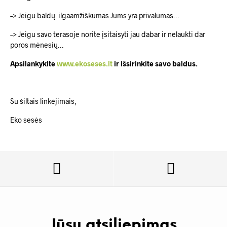
–> Jeigu baldų ilgaamžiškumas Jums yra privalumas…
–> Jeigu savo terasoje norite įsitaisyti jau dabar ir nelaukti dar
poros mėnesių…
Apsilankykite
www.ekoseses.lt
ir išsirinkite savo baldus.
Su šiltais linkėjimais,
Eko sesės
Jūsų atsiliepimas