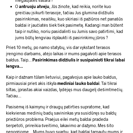
mėgaujatės vasara ?
O
antruoju atveju
, Jūs žinote, kad reikia, norite kuo
greičiau įsikurti terasoje, tačiau Jus glumina didžiulis
pasirinkimas, neaišku, kuo skiriasi iš pažiūros net panašūs
baldai ir jaučiatės šiek tiek pasimetę. Kadangi man būtent
taip ir nutiko, noriu pasidalinti su Jumis savo patirtimi, kad
jums būtų lengviau išplaukti iš pasirinkimų jūros ?
Prieš 10 metų, po namo statybų, vis dar vykstant terasos
įrengimo darbams, atėjo laikas ir mums pagalvoti apie terasos
baldus. Taip…
Pasirinkimas didžiulis ir susipainioti tikrai labai
lengva…
Kaip ir dažnam tūlam lietuviui, pagalvojus apie lauko baldus,
pirmiausiai prieš akis iškyla
mediniai lauko baldai
. Tai tikrai
šiltas, įprastas akiai vaizdas, lydėjęs mus daugelį dešimtmečių.
Tačiau…
Pasisėmę iš kaimynų ir draugų patirties supratome, kad
kiekvienas medinių badų savininkas yra susidūręs su baldų
priežiūros problema. Praėjus eilei metų baldai pradeda
šerpetoti, prireikia šveitimo, lakavimo ar dažymo. Mes šito
nenorėjome… Mums buvo svarbu, kad baldai tarnautų mums ir