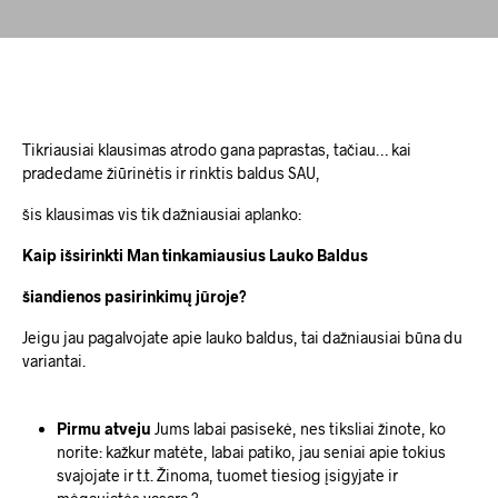
Tikriausiai klausimas atrodo gana paprastas, tačiau… kai
pradedame žiūrinėtis ir rinktis baldus SAU,
šis klausimas vis tik dažniausiai aplanko:
Kaip išsirinkti Man tinkamiausius Lauko Baldus
šiandienos pasirinkimų jūroje?
Jeigu jau pagalvojate apie lauko baldus, tai dažniausiai būna du
variantai.
Pirmu atveju
Jums labai pasisekė, nes tiksliai žinote, ko
norite: kažkur matėte, labai patiko, jau seniai apie tokius
svajojate ir t.t. Žinoma, tuomet tiesiog įsigyjate ir