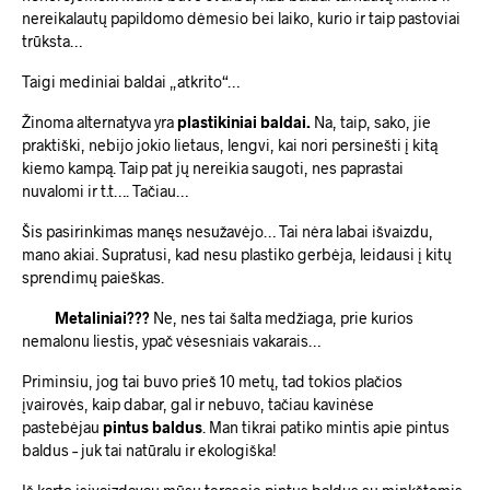
nereikalautų papildomo dėmesio bei laiko, kurio ir taip pastoviai
trūksta…
Taigi mediniai baldai „atkrito“…
Žinoma alternatyva yra
plastikiniai baldai.
Na, taip, sako, jie
praktiški, nebijo jokio lietaus, lengvi, kai nori persinešti į kitą
kiemo kampą. Taip pat jų nereikia saugoti, nes paprastai
nuvalomi ir t.t…. Tačiau…
Šis pasirinkimas manęs nesužavėjo… Tai nėra labai išvaizdu,
mano akiai. Supratusi, kad nesu plastiko gerbėja, leidausi į kitų
sprendimų paieškas.
Metaliniai???
Ne, nes tai šalta medžiaga, prie kurios
nemalonu liestis, ypač vėsesniais vakarais…
Priminsiu, jog tai buvo prieš 10 metų, tad tokios plačios
įvairovės, kaip dabar, gal ir nebuvo, tačiau kavinėse
pastebėjau
pintus baldus
. Man tikrai patiko mintis apie pintus
baldus – juk tai natūralu ir ekologiška!