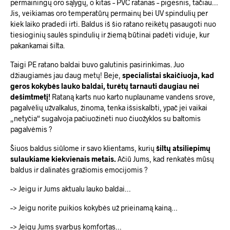
permainingų oro sąlygų, o kitas – PVC ratanas – pigesnis, tačiau…
Jis, veikiamas oro temperatūrų permainų bei UV spindulių per
kiek laiko pradedi irti. Baldus iš šio ratano reikėtų pasaugoti nuo
tiesioginių saulės spindulių ir žiemą būtinai padėti viduje, kur
pakankamai šilta.
Taigi PE ratano baldai buvo galutinis pasirinkimas. Juo
džiaugiamės jau daug metų! Beje,
specialistai skaičiuoja, kad
geros kokybės lauko baldai, turėtų tarnauti daugiau nei
dešimtmetį!
Rataną karts nuo karto nuplauname vandens srove,
pagalvėlių užvalkalus, žinoma, tenka išsiskalbti, ypač jei vaikai
„netyčia“ sugalvoja pačiuožinėti nuo čiuožyklos su baltomis
pagalvėmis ?
Šiuos baldus siūlome ir savo klientams, kurių
šiltų atsiliepimų
sulaukiame kiekvienais metais.
Ačiū Jums, kad renkatės mūsų
baldus ir dalinatės gražiomis emocijomis ?
–> Jeigu ir Jums aktualu lauko baldai…
–> Jeigu norite puikios kokybės už prieinamą kainą…
–> Jeigu Jums svarbus komfortas…