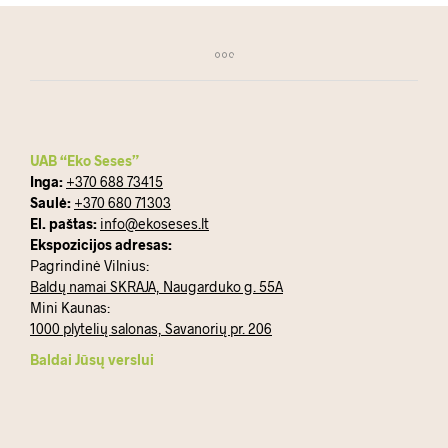
UAB “Eko Seses”
Inga:
+370 688 73415
Saulė:
+370 680 71303
El. paštas:
info@ekoseses.lt
Ekspozicijos adresas:
Pagrindinė Vilnius:
Baldų namai SKRAJA, Naugarduko g. 55A
Mini Kaunas:
1000 plytelių salonas, Savanorių pr. 206
Baldai Jūsų verslui