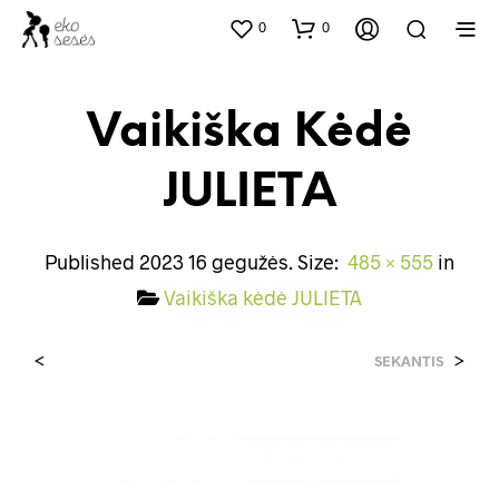
0
0
Vaikiška Kėdė
JULIETA
Published
2023 16 gegužės
. Size:
485 × 555
in
Vaikiška kėdė JULIETA
<
>
SEKANTIS