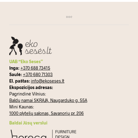
UAB “Eko Seses”
Inga:
+370 688 73415
Saulė:
+370 680 71303
El. paštas:
info@ekoseses.lt
Ekspozicijos adresas:
Pagrindinė Vilnius:
Baldų namai SKRAJA, Naugarduko g. 55A
Mini Kaunas:
1000 plytelių salonas, Savanorių pr. 206
Baldai Jūsų verslui