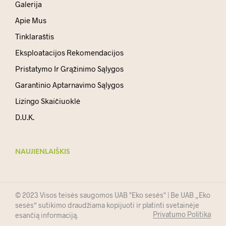
Galerija
Apie Mus
Tinklaraštis
Eksploatacijos Rekomendacijos
Pristatymo Ir Grąžinimo Sąlygos
Garantinio Aptarnavimo Sąlygos
Lizingo Skaičiuoklė
D.U.K.
NAUJIENLAIŠKIS
© 2023 Visos teisės saugomos UAB "Eko sesės" | Be UAB „Eko
sesės“ sutikimo draudžiama kopijuoti ir platinti svetainėje
Privatumo Politika
esančią informaciją.